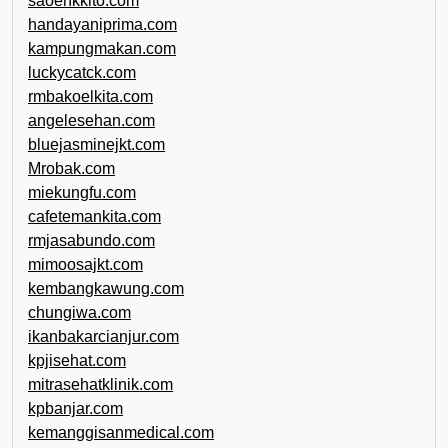
saoenkkito.com
handayaniprima.com
kampungmakan.com
luckycatck.com
rmbakoelkita.com
angelesehan.com
bluejasminejkt.com
Mrobak.com
miekungfu.com
cafetemankita.com
rmjasabundo.com
mimoosajkt.com
kembangkawung.com
chungiwa.com
ikanbakarcianjur.com
kpjisehat.com
mitrasehatklinik.com
kpbanjar.com
kemanggisanmedical.com