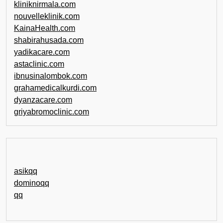
kliniknirmala.com
nouvelleklinik.com
KainaHealth.com
shabirahusada.com
yadikacare.com
astaclinic.com
ibnusinalombok.com
grahamedicalkurdi.com
dyanzacare.com
griyabromoclinic.com
asikqq
dominoqq
qq