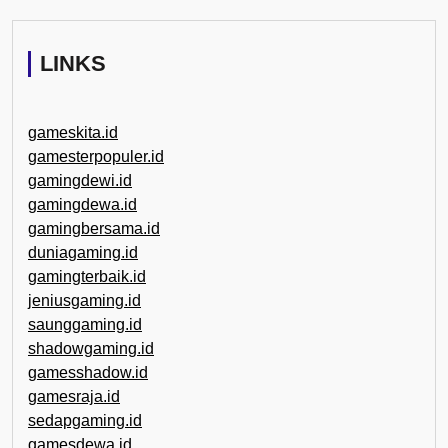
LINKS
gameskita.id
gamesterpopuler.id
gamingdewi.id
gamingdewa.id
gamingbersama.id
duniagaming.id
gamingterbaik.id
jeniusgaming.id
saunggaming.id
shadowgaming.id
gamesshadow.id
gamesraja.id
sedapgaming.id
gamesdewa.id