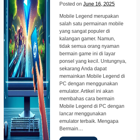
Posted on
June 16, 2025
Mobile Legend merupakan
salah satu permainan mobile
yang sangat populer di
kalangan gamer. Namun,
tidak semua orang nyaman
bermain game ini di layar
ponsel yang kecil. Untungnya,
sekarang Anda dapat
memainkan Mobile Legend di
PC dengan menggunakan
emulator. Artikel ini akan
membahas cara bermain
Mobile Legend di PC dengan
lancar menggunakan
emulator terbaik. Mengapa
Bermain…