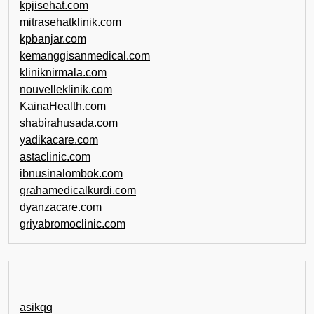
kpjisehat.com
mitrasehatklinik.com
kpbanjar.com
kemanggisanmedical.com
kliniknirmala.com
nouvelleklinik.com
KainaHealth.com
shabirahusada.com
yadikacare.com
astaclinic.com
ibnusinalombok.com
grahamedicalkurdi.com
dyanzacare.com
griyabromoclinic.com
asikqq