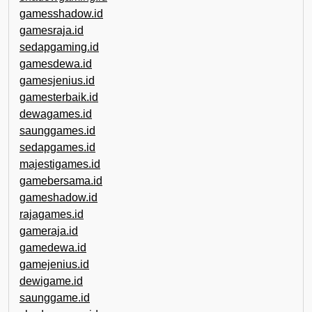
gamesshadow.id
gamesraja.id
sedapgaming.id
gamesdewa.id
gamesjenius.id
gamesterbaik.id
dewagames.id
saunggames.id
sedapgames.id
majestigames.id
gamebersama.id
gameshadow.id
rajagames.id
gameraja.id
gamedewa.id
gamejenius.id
dewigame.id
saunggame.id