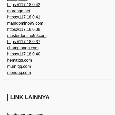
https://117.18.0.42
murahqq.net
https://117.18.0.41
maindomino99.com
https://117.18.0.38
masterdomino99.com
https://117.18.0.37
championqq.com
https://117.18.0.40
hematqq.com
murniqq.com
menuqq.com
LINK LAINNYA
lesehangurame.com