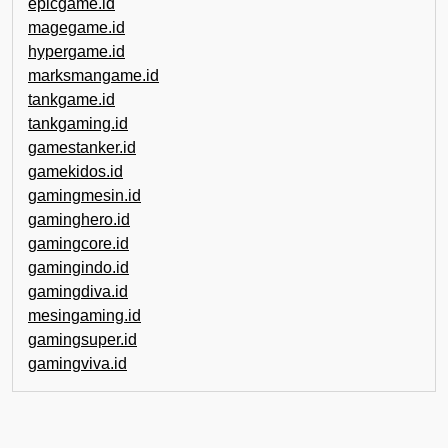
epicgame.id
magegame.id
hypergame.id
marksmangame.id
tankgame.id
tankgaming.id
gamestanker.id
gamekidos.id
gamingmesin.id
gaminghero.id
gamingcore.id
gamingindo.id
gamingdiva.id
mesingaming.id
gamingsuper.id
gamingviva.id