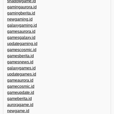
shadowgame.id
gamingaurora.id
gamingberita.id
newgaming.id
galaxygaming.id
gamesaurora.id
gamesgalaxy.id
updategaming.id
gamescosmic.id
gamesberita.id
gamesnews.id
galaxygames.id
updategames.id
gameaurora.id
gamecosmic.id
gameupdate.id
gameberita.id
auroragame.id
newgame.id