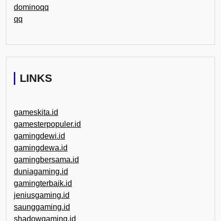
dominoqq
qq
LINKS
gameskita.id
gamesterpopuler.id
gamingdewi.id
gamingdewa.id
gamingbersama.id
duniagaming.id
gamingterbaik.id
jeniusgaming.id
saunggaming.id
shadowgaming.id