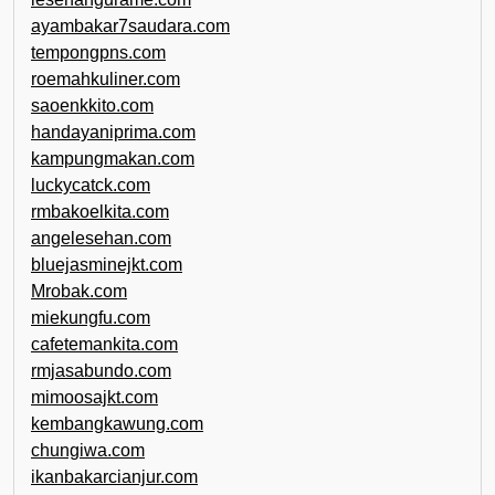
ayambakar7saudara.com
tempongpns.com
roemahkuliner.com
saoenkkito.com
handayaniprima.com
kampungmakan.com
luckycatck.com
rmbakoelkita.com
angelesehan.com
bluejasminejkt.com
Mrobak.com
miekungfu.com
cafetemankita.com
rmjasabundo.com
mimoosajkt.com
kembangkawung.com
chungiwa.com
ikanbakarcianjur.com