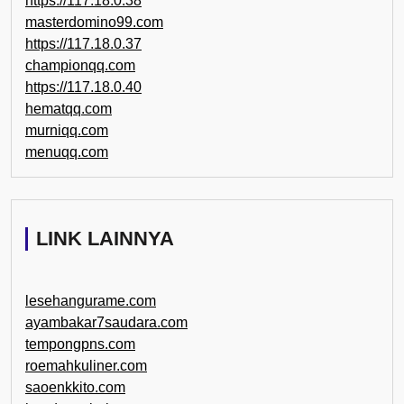
https://117.18.0.38
masterdomino99.com
https://117.18.0.37
championqq.com
https://117.18.0.40
hematqq.com
murniqq.com
menuqq.com
LINK LAINNYA
lesehangurame.com
ayambakar7saudara.com
tempongpns.com
roemahkuliner.com
saoenkkito.com