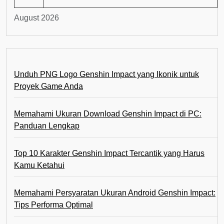
August 2026
Unduh PNG Logo Genshin Impact yang Ikonik untuk
Proyek Game Anda
Memahami Ukuran Download Genshin Impact di PC:
Panduan Lengkap
Top 10 Karakter Genshin Impact Tercantik yang Harus
Kamu Ketahui
Memahami Persyaratan Ukuran Android Genshin Impact:
Tips Performa Optimal