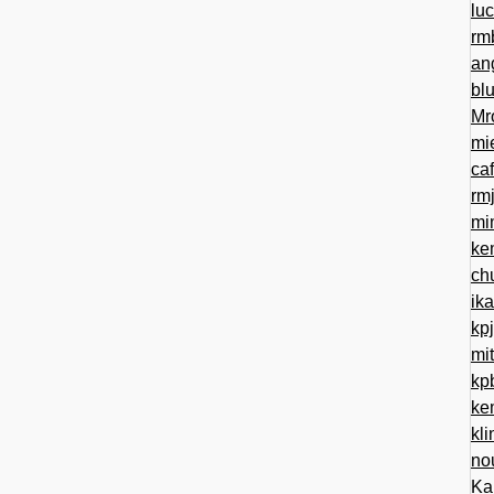
lu
rm
an
bl
Mr
mi
ca
rm
mi
ke
ch
ik
kp
mi
kp
ke
kl
no
Ka