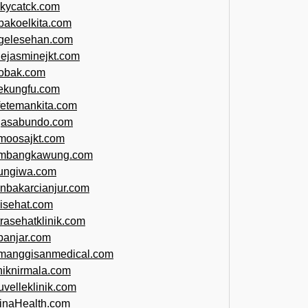
ckycatck.com
bakoelkita.com
gelesehan.com
uejasminejkt.com
obak.com
ekungfu.com
fetemankita.com
jasabundo.com
moosajkt.com
mbangkawung.com
ungiwa.com
anbakarcianjur.com
jisehat.com
trasehatklinik.com
banjar.com
manggisanmedical.com
iniknirmala.com
uvelleklinik.com
inaHealth.com