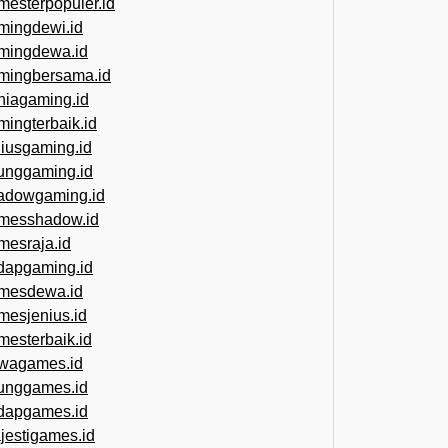
mesterpopuler.id
mingdewi.id
mingdewa.id
mingbersama.id
niagaming.id
mingterbaik.id
niusgaming.id
unggaming.id
adowgaming.id
messhadow.id
mesraja.id
dapgaming.id
mesdewa.id
mesjenius.id
mesterbaik.id
wagames.id
unggames.id
dapgames.id
jestigames.id