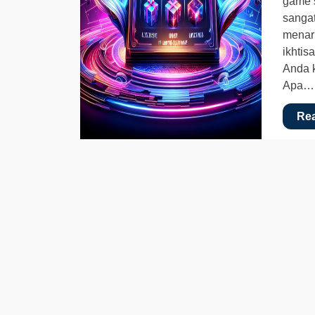
game s
sangat
menari
ikhtis
Anda k
Apa…
Re