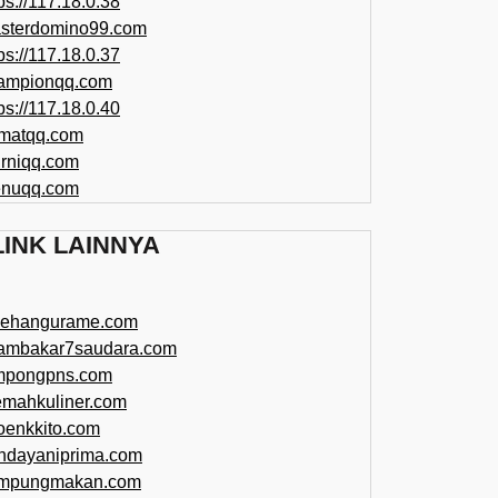
ps://117.18.0.38
sterdomino99.com
ps://117.18.0.37
ampionqq.com
ps://117.18.0.40
matqq.com
rniqq.com
nuqq.com
LINK LAINNYA
sehangurame.com
ambakar7saudara.com
mpongpns.com
emahkuliner.com
oenkkito.com
ndayaniprima.com
mpungmakan.com