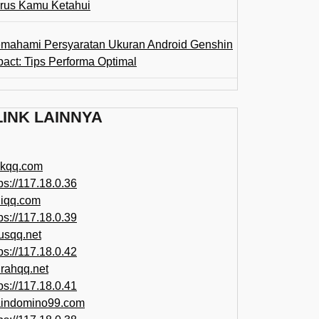
rus Kamu Ketahui
mahami Persyaratan Ukuran Android Genshin
pact: Tips Performa Optimal
LINK LAINNYA
ikqq.com
ps://117.18.0.36
liqq.com
ps://117.18.0.39
rusqq.net
ps://117.18.0.42
rahqq.net
ps://117.18.0.41
indomino99.com