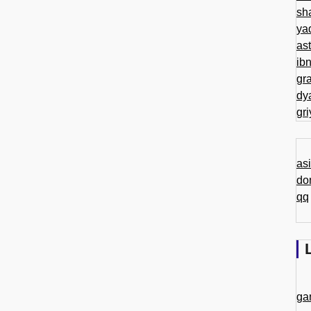
sh
ya
as
ib
gr
dy
gr
as
do
qq
ga