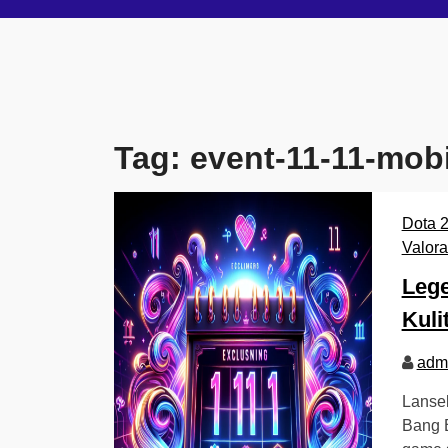
Tag:
event-11-11-mob
Dota 
Valora
Lege
Kuli
adm
Lanse
Bang B