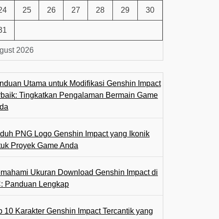
24
25
26
27
28
29
30
31
gust 2026
nduan Utama untuk Modifikasi Genshin Impact
rbaik: Tingkatkan Pengalaman Bermain Game
da
duh PNG Logo Genshin Impact yang Ikonik
tuk Proyek Game Anda
mahami Ukuran Download Genshin Impact di
: Panduan Lengkap
p 10 Karakter Genshin Impact Tercantik yang