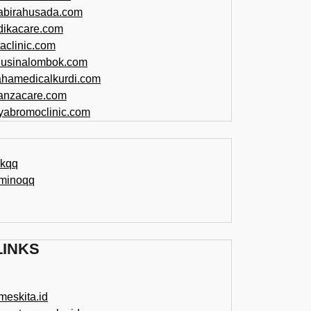
abirahusada.com
dikacare.com
taclinic.com
nusinalombok.com
ahamedicalkurdi.com
anzacare.com
iyabromoclinic.com
ikqq
minoqq
LINKS
meskita.id