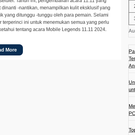
eluler. Tahun ini, pengembalian acara 11.11 yang
 dinanti -nantikan, menampilkan kulit eksklusif yang
k yang ditunggu -tunggu oleh para pemain. Selami
ar terperinci ini untuk menemukan semua yang perlu
etahui tentang acara Mobile Legends 11.11 2024.
Au
ad More
Pa
Te
An
Un
un
Me
PC
To