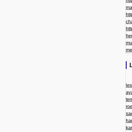
htt
ma
htt
ch
htt
he
mu
me
le
ay
te
ro
sa
ha
ka