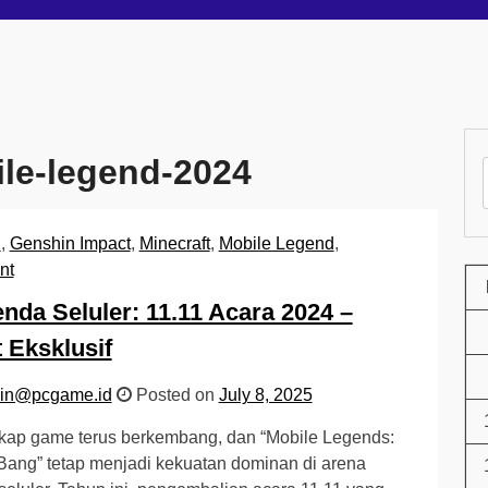
ile-legend-2024
2
,
Genshin Impact
,
Minecraft
,
Mobile Legend
,
nt
nda Seluler: 11.11 Acara 2024 –
t Eksklusif
in@pcgame.id
Posted on
July 8, 2025
kap game terus berkembang, dan “Mobile Legends:
ang” tetap menjadi kekuatan dominan di arena