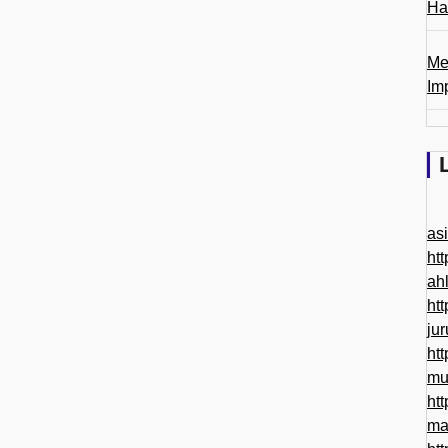
Ha
Me
Im
as
htt
ah
htt
ju
htt
mu
htt
ma