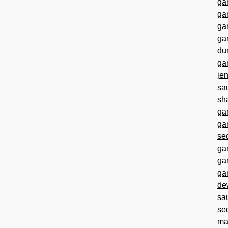
ga
ga
ga
ga
du
ga
je
sa
sh
ga
ga
se
ga
ga
ga
de
sa
se
ma