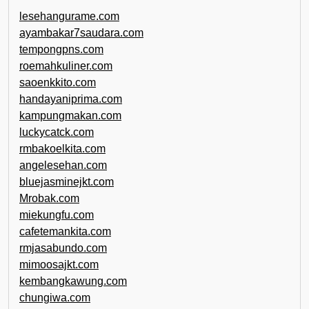
lesehangurame.com
ayambakar7saudara.com
tempongpns.com
roemahkuliner.com
saoenkkito.com
handayaniprima.com
kampungmakan.com
luckycatck.com
rmbakoelkita.com
angelesehan.com
bluejasminejkt.com
Mrobak.com
miekungfu.com
cafetemankita.com
rmjasabundo.com
mimoosajkt.com
kembangkawung.com
chungiwa.com