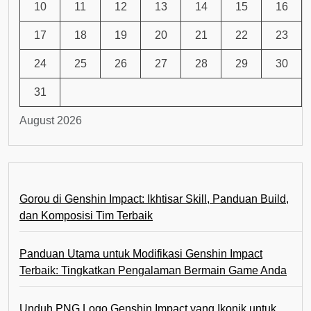
10
11
12
13
14
15
16
17
18
19
20
21
22
23
24
25
26
27
28
29
30
31
August 2026
Gorou di Genshin Impact: Ikhtisar Skill, Panduan Build,
dan Komposisi Tim Terbaik
Panduan Utama untuk Modifikasi Genshin Impact
Terbaik: Tingkatkan Pengalaman Bermain Game Anda
Unduh PNG Logo Genshin Impact yang Ikonik untuk