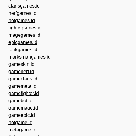
clansgames.id
nerfgames.id
botgames.id
fightergames.id
magegames.id
epicgames.id
tankgames.id
marksmangames.id
gameskin.id
gamenerf.id
gameclans.id
gamemeta.id
gamefighter.id
gamebot.id
gamemage.id
gameepic.id
botgame.id
metagame.id