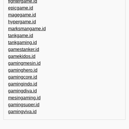
fightergame.id
epicgame.id
magegame.id
hypergame.id
marksmangame.id
tankgame.id
tankgaming.id
gamestanker.id
gamekidos.id
gamingmesin.id
gaminghero.id
gamingcore.id
gamingindo.id
gamingdiva.id
mesingaming.id
gamingsuper.id
gamingviva.id