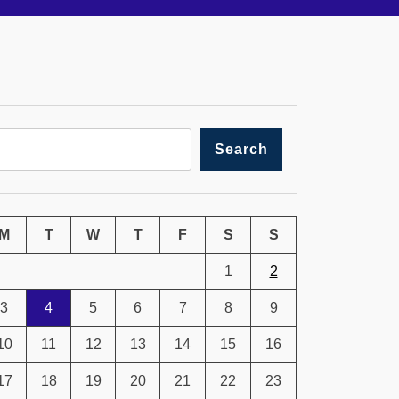
Search
M
T
W
T
F
S
S
1
2
3
4
5
6
7
8
9
10
11
12
13
14
15
16
17
18
19
20
21
22
23