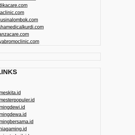
dikacare.com
taclinic.com
nusinalombok.com
ahamedicalkurdi.com
anzacare.com
iyabromoclinic.com
LINKS
meskita.id
mesterpopuler.id
mingdewi.id
mingdewa.id
mingbersama.id
niagaming.id