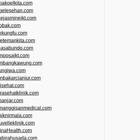
bakoelkita.com
gelesehan.com
uejasminejkt.com
obak.com
ekungfu.com
fetemankita.com
jasabundo.com
moosajkt.com
mbangkawung.com
ungiwa.com
anbakarcianjur.com
jisehat.com
trasehatklinik.com
banjar.com
manggisanmedical.com
iniknirmala.com
uvelleklinik.com
inaHealth.com
abirahusada.com