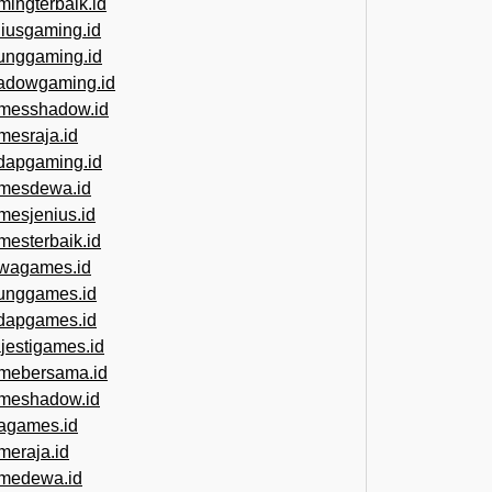
mingterbaik.id
niusgaming.id
unggaming.id
adowgaming.id
messhadow.id
mesraja.id
dapgaming.id
mesdewa.id
mesjenius.id
mesterbaik.id
wagames.id
unggames.id
dapgames.id
jestigames.id
mebersama.id
meshadow.id
jagames.id
meraja.id
medewa.id