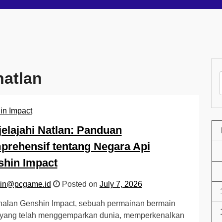
natlan
in Impact
elajahi Natlan: Panduan
rehensif tentang Negara Api
hin Impact
in@pcgame.id
Posted on
July 7, 2026
nalan Genshin Impact, sebuah permainan bermain
 yang telah menggemparkan dunia, memperkenalkan