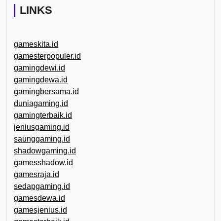
LINKS
gameskita.id
gamesterpopuler.id
gamingdewi.id
gamingdewa.id
gamingbersama.id
duniagaming.id
gamingterbaik.id
jeniusgaming.id
saunggaming.id
shadowgaming.id
gamesshadow.id
gamesraja.id
sedapgaming.id
gamesdewa.id
gamesjenius.id