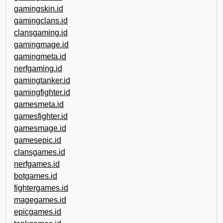
gamingskin.id
gamingclans.id
clansgaming.id
gamingmage.id
gamingmeta.id
nerfgaming.id
gamingtanker.id
gamingfighter.id
gamesmeta.id
gamesfighter.id
gamesmage.id
gamesepic.id
clansgames.id
nerfgames.id
botgames.id
fightergames.id
magegames.id
epicgames.id