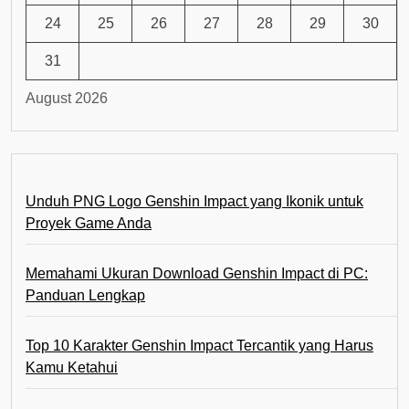
24
25
26
27
28
29
30
31
August 2026
Unduh PNG Logo Genshin Impact yang Ikonik untuk
Proyek Game Anda
Memahami Ukuran Download Genshin Impact di PC:
Panduan Lengkap
Top 10 Karakter Genshin Impact Tercantik yang Harus
Kamu Ketahui