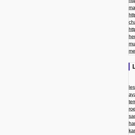
htt
ma
htt
ch
htt
he
mu
me
le
ay
te
ro
sa
ha
ka