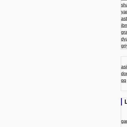
sh
ya
as
ib
gr
dy
gr
as
do
qq
ga