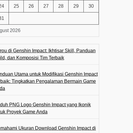
24
25
26
27
28
29
30
31
gust 2026
rou di Genshin Impact: Ikhtisar Skill, Panduan
ild, dan Komposisi Tim Terbaik
nduan Utama untuk Modifikasi Genshin Impact
rbaik: Tingkatkan Pengalaman Bermain Game
da
duh PNG Logo Genshin Impact yang Ikonik
tuk Proyek Game Anda
mahami Ukuran Download Genshin Impact di