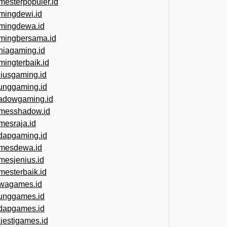
mesterpopuler.id
mingdewi.id
mingdewa.id
mingbersama.id
niagaming.id
mingterbaik.id
niusgaming.id
unggaming.id
adowgaming.id
messhadow.id
mesraja.id
dapgaming.id
mesdewa.id
mesjenius.id
mesterbaik.id
wagames.id
unggames.id
dapgames.id
jestigames.id