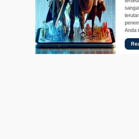
tersed
sangat
teruta
penemb
Anda 
Re