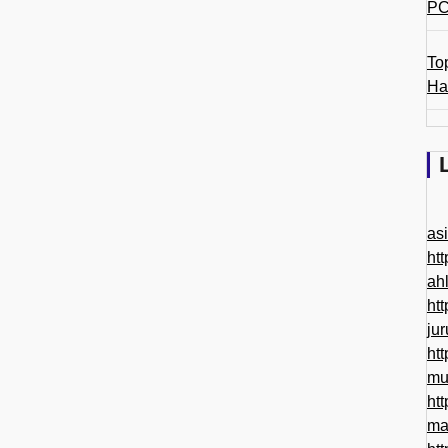
PC
To
Ha
as
htt
ah
htt
ju
htt
mu
htt
ma