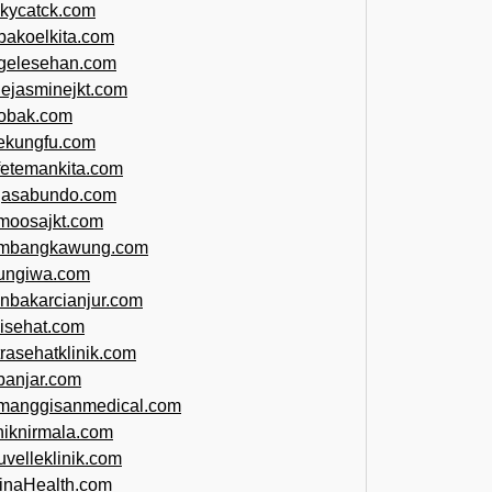
ckycatck.com
bakoelkita.com
gelesehan.com
uejasminejkt.com
obak.com
ekungfu.com
fetemankita.com
jasabundo.com
moosajkt.com
mbangkawung.com
ungiwa.com
anbakarcianjur.com
jisehat.com
trasehatklinik.com
banjar.com
manggisanmedical.com
iniknirmala.com
uvelleklinik.com
inaHealth.com