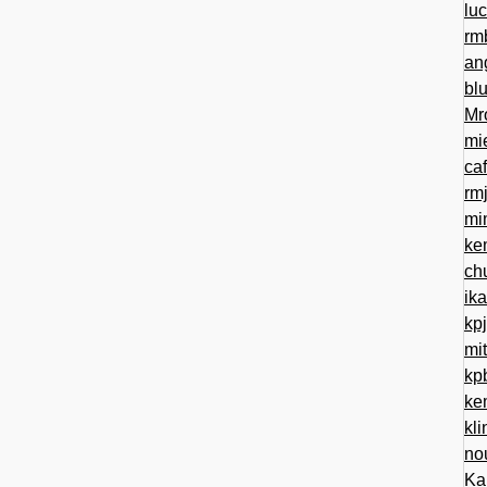
lu
rm
an
bl
Mr
mi
ca
rm
mi
ke
ch
ik
kp
mi
kp
ke
kl
no
Ka