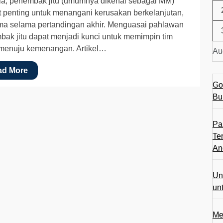
ia, penembak jitu (umumnya dikenal sebagai MM)
 penting untuk menangani kerusakan berkelanjutan,
ma selama pertandingan akhir. Menguasai pahlawan
ak jitu dapat menjadi kunci untuk memimpin tim
menuju kemenangan. Artikel…
Au
ad More
Go
Bu
Pa
Te
An
Un
un
Me