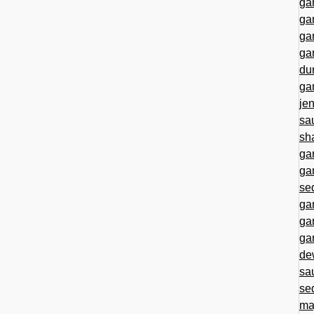
ga
ga
ga
ga
du
ga
je
sa
sh
ga
ga
se
ga
ga
ga
de
sa
se
ma