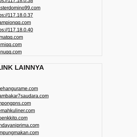
ps://117.18.0.38
sterdomino99.com
ps://117.18.0.37
ampionqq.com
ps://117.18.0.40
matqq.com
rniqq.com
nuqq.com
LINK LAINNYA
sehangurame.com
ambakar7saudara.com
mpongpns.com
emahkuliner.com
oenkkito.com
ndayaniprima.com
mpungmakan.com