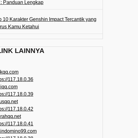
: Panduan Lengkap
p 10 Karakter Genshin Impact Tercantik yang
rus Kamu Ketahui
LINK LAINNYA
ikqq.com
ps://117.18.0.36
liqq.com
ps://117.18.0.39
rusqq.net
ps://117.18.0.42
rahqq.net
ps://117.18.0.41
indomino99.com