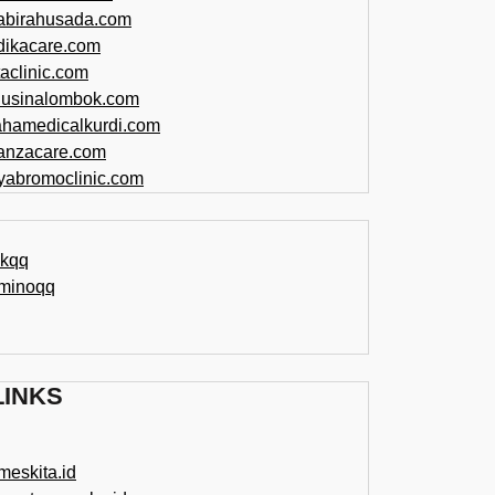
abirahusada.com
dikacare.com
taclinic.com
nusinalombok.com
ahamedicalkurdi.com
anzacare.com
iyabromoclinic.com
ikqq
minoqq
LINKS
meskita.id