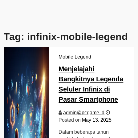
Tag:
infinix-mobile-legend
Mobile Legend
Menjelajahi
Bangkitnya Legenda
Seluler Infinix di
Pasar Smartphone
admin@pcgame.id
Posted on
May 13, 2025
Dalam beberapa tahun