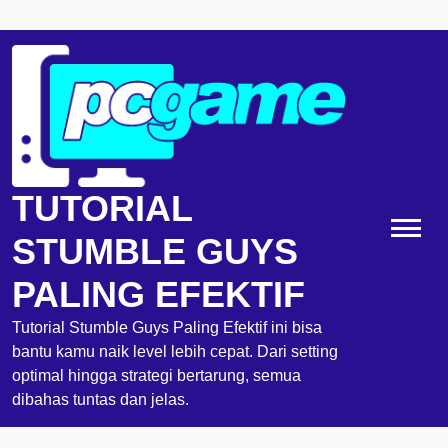
Skip
to
content
TUTORIAL
STUMBLE GUYS
PALING EFEKTIF
Tutorial Stumble Guys Paling Efektif ini bisa
bantu kamu naik level lebih cepat. Dari setting
optimal hingga strategi bertarung, semua
dibahas tuntas dan jelas.