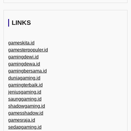
LINKS
gameskita.id
gamesterpopuler.id
gamingdewi.id
gamingdewa.id
gamingbersama.id
duniagaming.id
gamingterbaik.id
jeniusgaming.id
saunggaming.id
shadowgaming.id
gamesshadow.id
gamesraja.id
sedapgaming.id