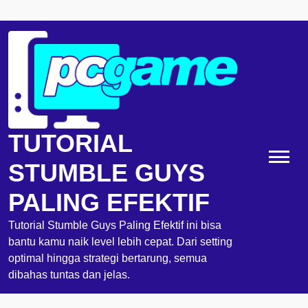
Skip
to
content
TUTORIAL
STUMBLE GUYS
PALING EFEKTIF
Tutorial Stumble Guys Paling Efektif ini bisa
bantu kamu naik level lebih cepat. Dari setting
optimal hingga strategi bertarung, semua
dibahas tuntas dan jelas.