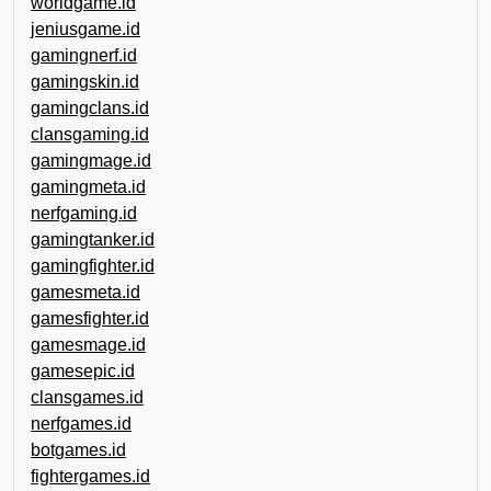
worldgame.id
jeniusgame.id
gamingnerf.id
gamingskin.id
gamingclans.id
clansgaming.id
gamingmage.id
gamingmeta.id
nerfgaming.id
gamingtanker.id
gamingfighter.id
gamesmeta.id
gamesfighter.id
gamesmage.id
gamesepic.id
clansgames.id
nerfgames.id
botgames.id
fightergames.id