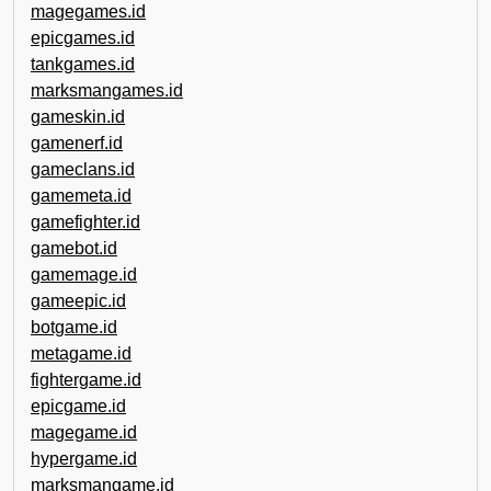
magegames.id
epicgames.id
tankgames.id
marksmangames.id
gameskin.id
gamenerf.id
gameclans.id
gamemeta.id
gamefighter.id
gamebot.id
gamemage.id
gameepic.id
botgame.id
metagame.id
fightergame.id
epicgame.id
magegame.id
hypergame.id
marksmangame.id