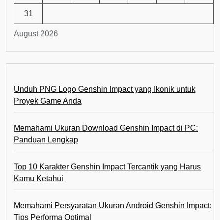
31
August 2026
Unduh PNG Logo Genshin Impact yang Ikonik untuk
Proyek Game Anda
Memahami Ukuran Download Genshin Impact di PC:
Panduan Lengkap
Top 10 Karakter Genshin Impact Tercantik yang Harus
Kamu Ketahui
Memahami Persyaratan Ukuran Android Genshin Impact:
Tips Performa Optimal