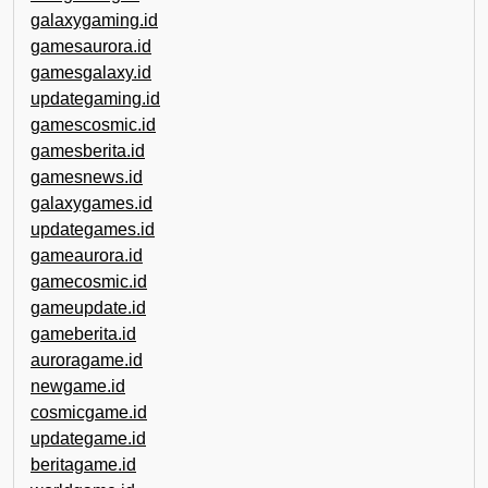
galaxygaming.id
gamesaurora.id
gamesgalaxy.id
updategaming.id
gamescosmic.id
gamesberita.id
gamesnews.id
galaxygames.id
updategames.id
gameaurora.id
gamecosmic.id
gameupdate.id
gameberita.id
auroragame.id
newgame.id
cosmicgame.id
updategame.id
beritagame.id