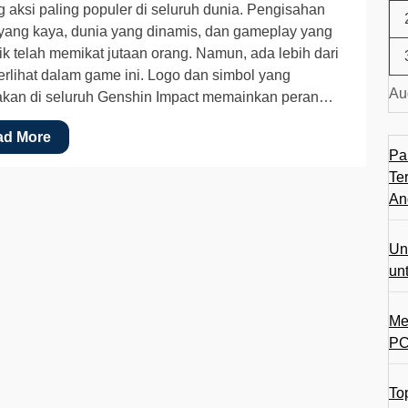
g aksi paling populer di seluruh dunia. Pengisahan
 yang kaya, dunia yang dinamis, dan gameplay yang
k telah memikat jutaan orang. Namun, ada lebih dari
erlihat dalam game ini. Logo dan simbol yang
Au
akan di seluruh Genshin Impact memainkan peran…
ad More
Pa
Te
An
Un
un
Me
PC
To