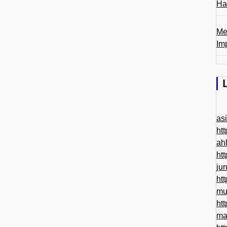
Ha
Me
Im
as
htt
ah
htt
ju
htt
mu
htt
ma