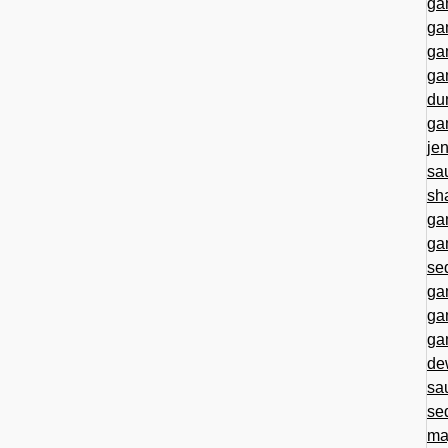
ga
ga
ga
ga
du
ga
je
sa
sh
ga
ga
se
ga
ga
ga
de
sa
se
ma