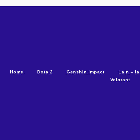
Home
Dota 2
Genshin Impact
Lain – la
Valorant