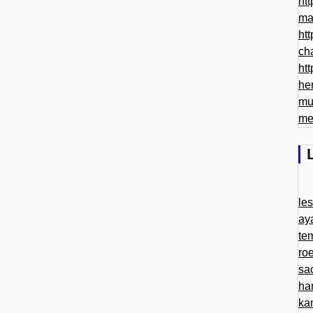
htt
ma
htt
ch
htt
he
mu
me
le
ay
te
ro
sa
ha
ka