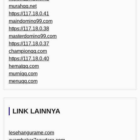
murahqq.net
https://117.18.0.41
maindomino99.com
https://117.18.0.38
masterdomino99.com
https://117.18.0.37
championqq.com
https://117.18.0.40
hematqq.com
murniqq.com
menuqq.com
LINK LAINNYA
lesehangurame.com