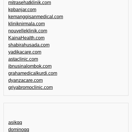
mitrasehatklinik.com
kpbanjar.com
kemanggisanmedical.com
kliniknirmala.com
nouvelleklinik.com
KainaHealth.com
shabirahusada.com
yadikacare.com
astaclinic.com
ibnusinalombok.com
grahamedicalkurdi.com
dyanzacare.com
griyabromoclinic.com
asikqq
dominoqq