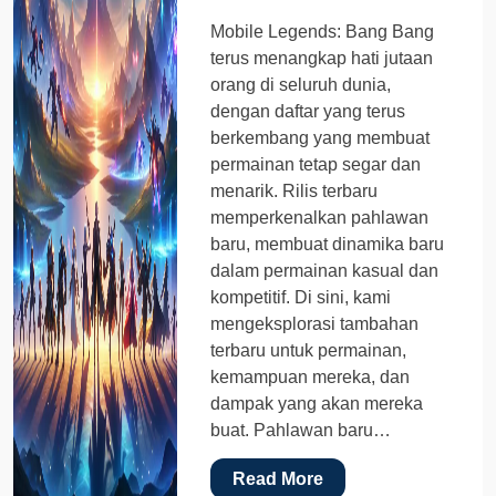
Mobile Legends: Bang Bang
terus menangkap hati jutaan
orang di seluruh dunia,
dengan daftar yang terus
berkembang yang membuat
permainan tetap segar dan
menarik. Rilis terbaru
memperkenalkan pahlawan
baru, membuat dinamika baru
dalam permainan kasual dan
kompetitif. Di sini, kami
mengeksplorasi tambahan
terbaru untuk permainan,
kemampuan mereka, dan
dampak yang akan mereka
buat. Pahlawan baru…
Read More