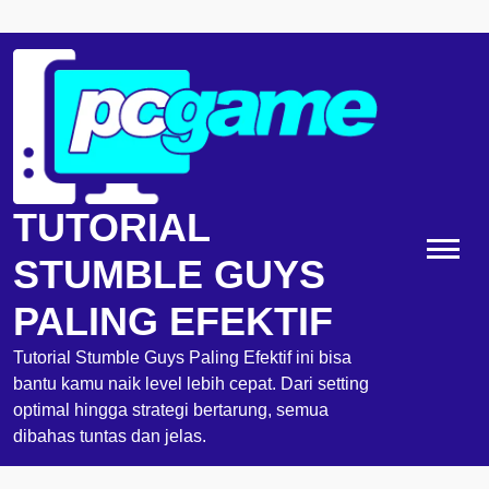
Skip
to
content
TUTORIAL
STUMBLE GUYS
PALING EFEKTIF
Tutorial Stumble Guys Paling Efektif ini bisa
bantu kamu naik level lebih cepat. Dari setting
optimal hingga strategi bertarung, semua
dibahas tuntas dan jelas.