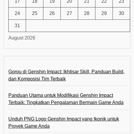
17
18
19
20
21
22
23
24
25
26
27
28
29
30
31
August 2026
Gorou di Genshin Impact: Ikhtisar Skill, Panduan Build,
dan Komposisi Tim Terbaik
Panduan Utama untuk Modifikasi Genshin Impact
Terbaik: Tingkatkan Pengalaman Bermain Game Anda
Unduh PNG Logo Genshin Impact yang Ikonik untuk
Proyek Game Anda