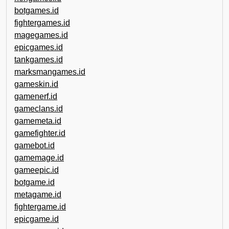
botgames.id
fightergames.id
magegames.id
epicgames.id
tankgames.id
marksmangames.id
gameskin.id
gamenerf.id
gameclans.id
gamemeta.id
gamefighter.id
gamebot.id
gamemage.id
gameepic.id
botgame.id
metagame.id
fightergame.id
epicgame.id