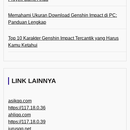
Memahami Ukuran Download Genshin Impact di PC:
Panduan Lengkap
Top 10 Karakter Genshin Impact Tercantik yang Harus
Kamu Ketahui
LINK LAINNYA
asikqq.com
https://117.18.0.36
ahliqq.com
https://117.18.0.39
jurusqq.net