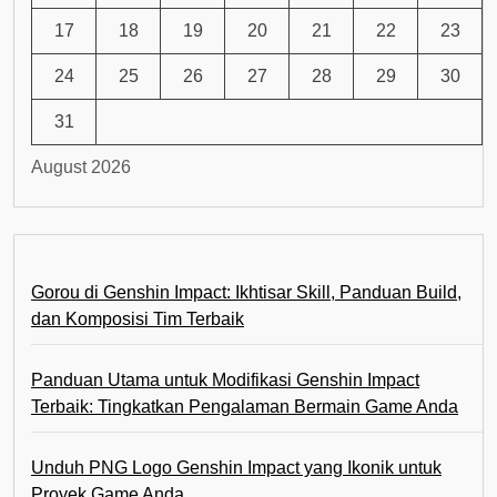
17
18
19
20
21
22
23
24
25
26
27
28
29
30
31
August 2026
Gorou di Genshin Impact: Ikhtisar Skill, Panduan Build,
dan Komposisi Tim Terbaik
Panduan Utama untuk Modifikasi Genshin Impact
Terbaik: Tingkatkan Pengalaman Bermain Game Anda
Unduh PNG Logo Genshin Impact yang Ikonik untuk
Proyek Game Anda