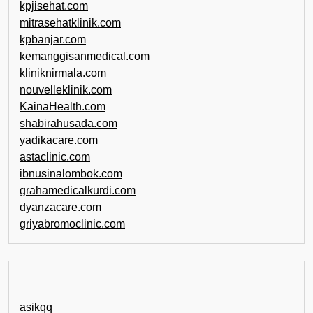
kpjisehat.com
mitrasehatklinik.com
kpbanjar.com
kemanggisanmedical.com
kliniknirmala.com
nouvelleklinik.com
KainaHealth.com
shabirahusada.com
yadikacare.com
astaclinic.com
ibnusinalombok.com
grahamedicalkurdi.com
dyanzacare.com
griyabromoclinic.com
asikqq