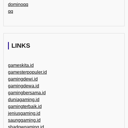
dominoqq
qq
LINKS
gameskita.id
gamesterpopuler.id
gamingdewi.id
gamingdewa.id
gamingbersama.id
duniagaming.id
gamingterbaik.id
jeniusgaming.id
saunggaming.id
shadowgaming.id