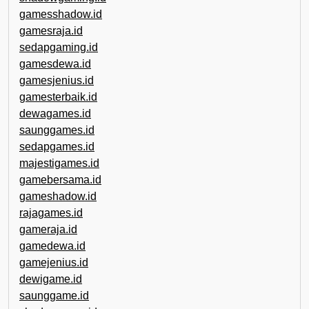
gamesshadow.id
gamesraja.id
sedapgaming.id
gamesdewa.id
gamesjenius.id
gamesterbaik.id
dewagames.id
saunggames.id
sedapgames.id
majestigames.id
gamebersama.id
gameshadow.id
rajagames.id
gameraja.id
gamedewa.id
gamejenius.id
dewigame.id
saunggame.id