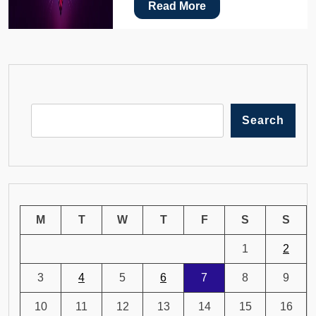
Read More
Search
M
T
W
T
F
S
S
1
2
3
4
5
6
7
8
9
10
11
12
13
14
15
16