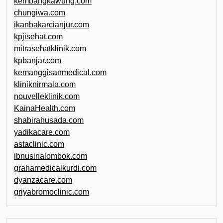
kembangkawung.com
chungiwa.com
ikanbakarcianjur.com
kpjisehat.com
mitrasehatklinik.com
kpbanjar.com
kemanggisanmedical.com
kliniknirmala.com
nouvelleklinik.com
KainaHealth.com
shabirahusada.com
yadikacare.com
astaclinic.com
ibnusinalombok.com
grahamedicalkurdi.com
dyanzacare.com
griyabromoclinic.com