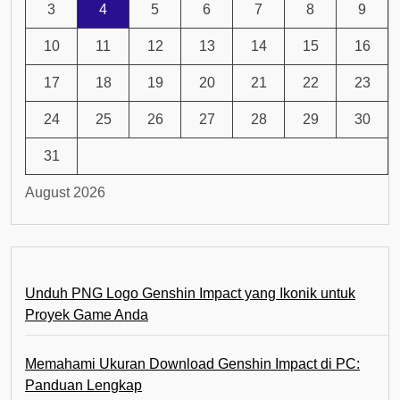
3
4
5
6
7
8
9
10
11
12
13
14
15
16
17
18
19
20
21
22
23
24
25
26
27
28
29
30
31
August 2026
Unduh PNG Logo Genshin Impact yang Ikonik untuk
Proyek Game Anda
Memahami Ukuran Download Genshin Impact di PC:
Panduan Lengkap