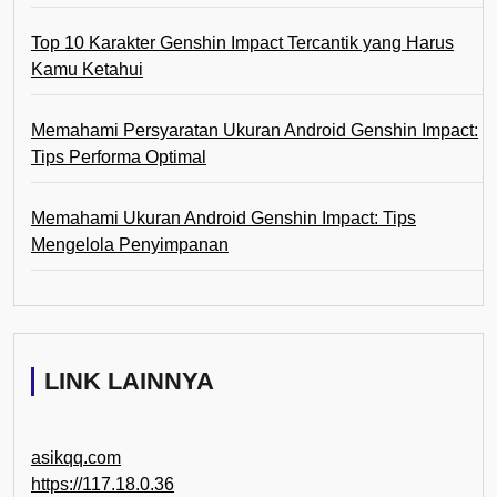
Top 10 Karakter Genshin Impact Tercantik yang Harus
Kamu Ketahui
Memahami Persyaratan Ukuran Android Genshin Impact:
Tips Performa Optimal
Memahami Ukuran Android Genshin Impact: Tips
Mengelola Penyimpanan
LINK LAINNYA
asikqq.com
https://117.18.0.36