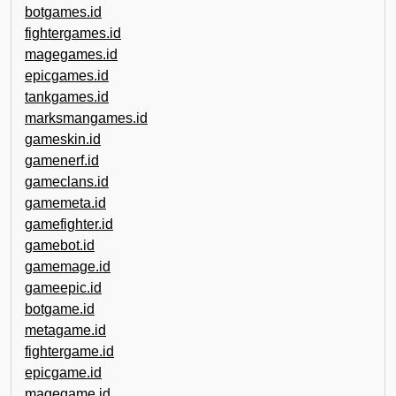
botgames.id
fightergames.id
magegames.id
epicgames.id
tankgames.id
marksmangames.id
gameskin.id
gamenerf.id
gameclans.id
gamemeta.id
gamefighter.id
gamebot.id
gamemage.id
gameepic.id
botgame.id
metagame.id
fightergame.id
epicgame.id
magegame.id