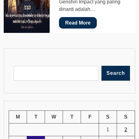
Genshin Impact yang paling
dinanti adalah…
Read More
Search
M
T
W
T
F
S
S
1
2