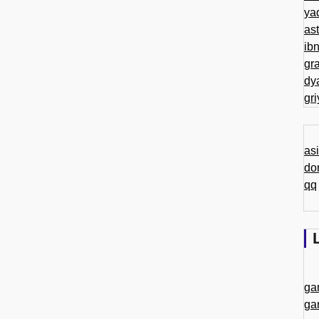
ya
as
ib
gr
dy
gr
as
do
qq
ga
ga