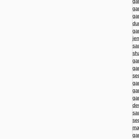
ga
ga
ga
du
ga
je
sa
sh
ga
ga
se
ga
ga
ga
de
sa
se
ma
ga