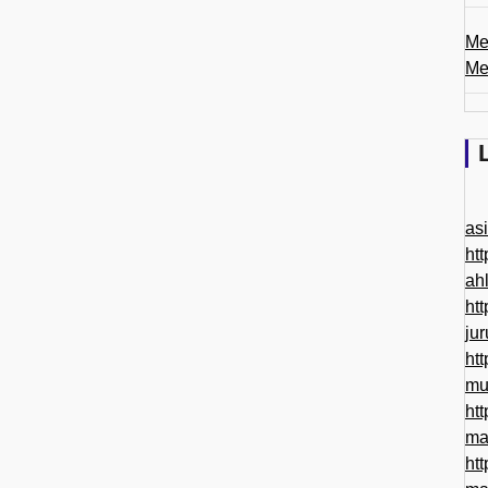
Me
Me
as
htt
ah
htt
ju
htt
mu
htt
ma
htt