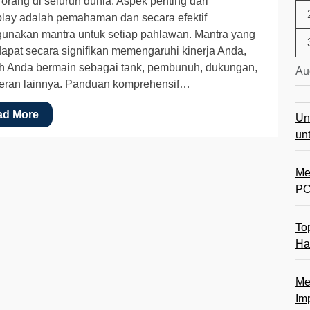
 orang di seluruh dunia. Aspek penting dari
lay adalah pemahaman dan secara efektif
unakan mantra untuk setiap pahlawan. Mantra yang
dapat secara signifikan memengaruhi kinerja Anda,
h Anda bermain sebagai tank, pembunuh, dukungan,
Au
peran lainnya. Panduan komprehensif…
ad More
Un
un
Me
PC
To
Ha
Me
Im