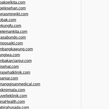
bakoelkita.com
gelesehan.com
uejasminejkt.com
obak.com
ekungfu.com
fetemankita.com
jasabundo.com
moosajkt.com
mbangkawung.com
ungiwa.com
anbakarcianjur.com
jisehat.com
trasehatklinik.com
banjar.com
manggisanmedical.com
iniknirmala.com
uvelleklinik.com
inaHealth.com
abirahusada.com