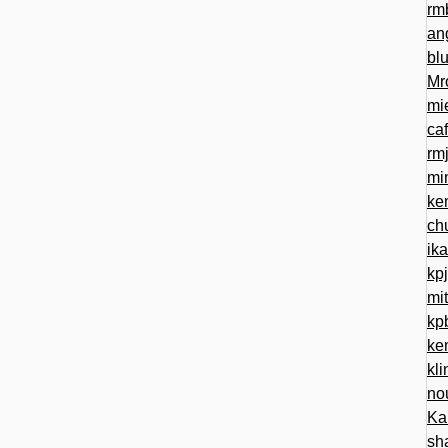
rm
an
bl
Mr
mi
ca
rm
mi
ke
ch
ik
kp
mi
kp
ke
kl
no
Ka
sh