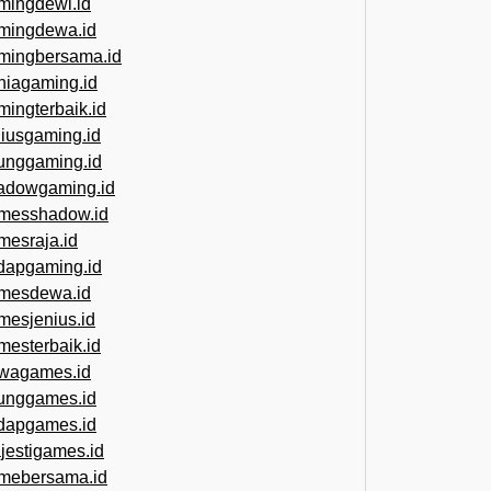
mingdewi.id
mingdewa.id
mingbersama.id
niagaming.id
mingterbaik.id
niusgaming.id
unggaming.id
adowgaming.id
messhadow.id
mesraja.id
dapgaming.id
mesdewa.id
mesjenius.id
mesterbaik.id
wagames.id
unggames.id
dapgames.id
jestigames.id
mebersama.id