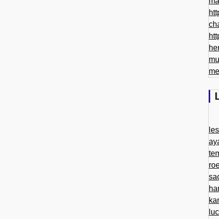
ma
htt
ch
htt
he
mu
me
le
ay
te
ro
sa
ha
ka
lu