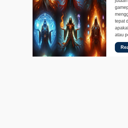
jutaan
gamep
mengg
tepat 
apaka
atau 
Re