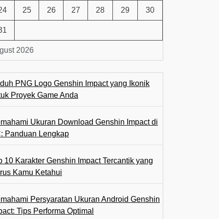
24
25
26
27
28
29
30
31
gust 2026
duh PNG Logo Genshin Impact yang Ikonik
tuk Proyek Game Anda
mahami Ukuran Download Genshin Impact di
: Panduan Lengkap
p 10 Karakter Genshin Impact Tercantik yang
rus Kamu Ketahui
mahami Persyaratan Ukuran Android Genshin
pact: Tips Performa Optimal