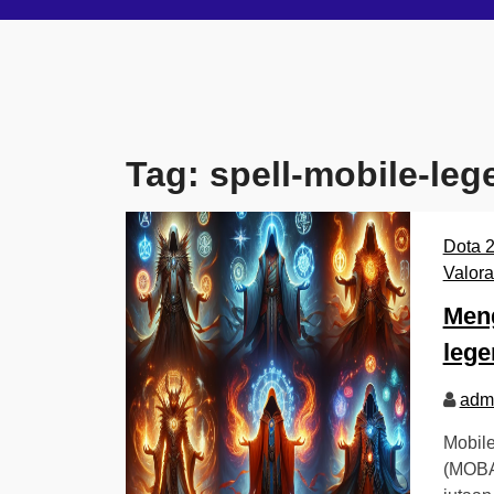
Tag:
spell-mobile-leg
Dota 
Valora
Meng
lege
adm
Mobil
(MOBA