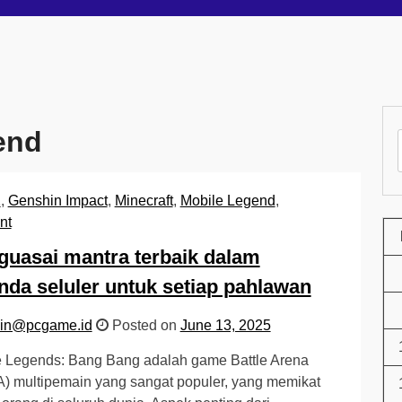
end
2
,
Genshin Impact
,
Minecraft
,
Mobile Legend
,
nt
uasai mantra terbaik dalam
nda seluler untuk setiap pahlawan
in@pcgame.id
Posted on
June 13, 2025
e Legends: Bang Bang adalah game Battle Arena
) multipemain yang sangat populer, yang memikat