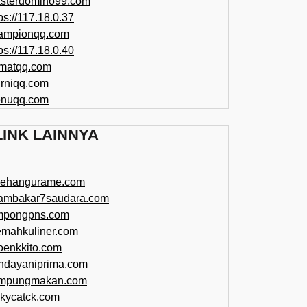
sterdomino99.com
ps://117.18.0.37
ampionqq.com
ps://117.18.0.40
matqq.com
rniqq.com
nuqq.com
LINK LAINNYA
sehangurame.com
ambakar7saudara.com
mpongpns.com
emahkuliner.com
oenkkito.com
ndayaniprima.com
mpungmakan.com
ckycatck.com