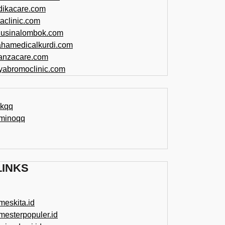
dikacare.com
taclinic.com
nusinalombok.com
ahamedicalkurdi.com
anzacare.com
iyabromoclinic.com
ikqq
minoqq
LINKS
meskita.id
mesterpopuler.id