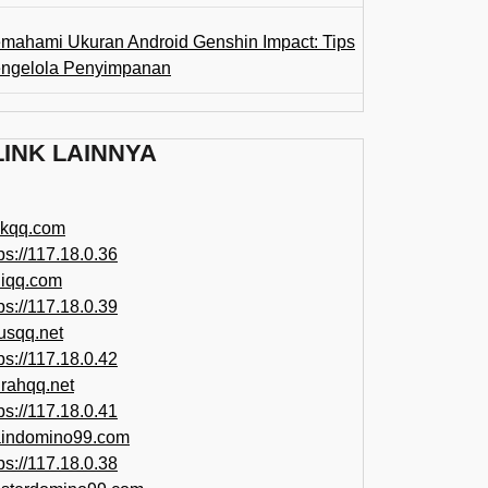
mahami Ukuran Android Genshin Impact: Tips
ngelola Penyimpanan
LINK LAINNYA
ikqq.com
ps://117.18.0.36
liqq.com
ps://117.18.0.39
rusqq.net
ps://117.18.0.42
rahqq.net
ps://117.18.0.41
indomino99.com
ps://117.18.0.38