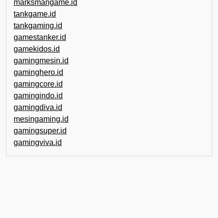
marksmangame.id
tankgame.id
tankgaming.id
gamestanker.id
gamekidos.id
gamingmesin.id
gaminghero.id
gamingcore.id
gamingindo.id
gamingdiva.id
mesingaming.id
gamingsuper.id
gamingviva.id