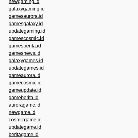
newgaming.id
galaxygaming.id
gamesaurora.id
gamesgalaxy.id
updategaming.id
gamescosmic.id
gamesberita.id
gamesnews.id
galaxygames.id
updategames.id
gameaurora.id
gamecosmic.id
gameupdate.id
gameberita.id
auroragame.id
newgame.id
cosmicgame.id
updategame.id
beritagame.id