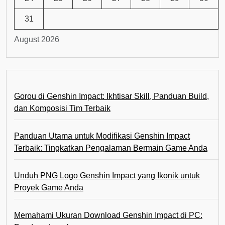
31
August 2026
Gorou di Genshin Impact: Ikhtisar Skill, Panduan Build,
dan Komposisi Tim Terbaik
Panduan Utama untuk Modifikasi Genshin Impact
Terbaik: Tingkatkan Pengalaman Bermain Game Anda
Unduh PNG Logo Genshin Impact yang Ikonik untuk
Proyek Game Anda
Memahami Ukuran Download Genshin Impact di PC: