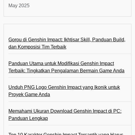
May 2025
Gorou di Genshin Impact: Ikhtisar Skill, Panduan Build,
dan Komposisi Tim Terbaik
Panduan Utama untuk Modifikasi Genshin Impact
Terbaik: Tingkatkan Pengalaman Bermain Game Anda
Unduh PNG Logo Genshin Impact yang Ikonik untuk
Proyek Game Anda
Memahami Ukuran Download Genshin Impact di PC:
Panduan Lengkap
Top 10 Karakter Genshin Impact Tercantik yang Harus