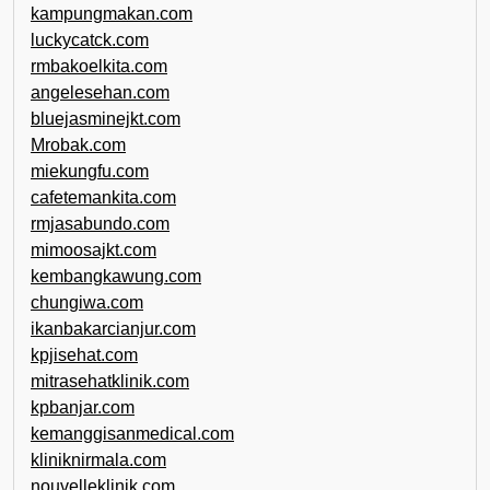
kampungmakan.com
luckycatck.com
rmbakoelkita.com
angelesehan.com
bluejasminejkt.com
Mrobak.com
miekungfu.com
cafetemankita.com
rmjasabundo.com
mimoosajkt.com
kembangkawung.com
chungiwa.com
ikanbakarcianjur.com
kpjisehat.com
mitrasehatklinik.com
kpbanjar.com
kemanggisanmedical.com
kliniknirmala.com
nouvelleklinik.com