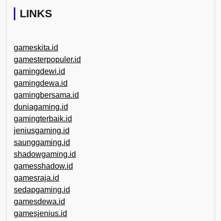
LINKS
gameskita.id
gamesterpopuler.id
gamingdewi.id
gamingdewa.id
gamingbersama.id
duniagaming.id
gamingterbaik.id
jeniusgaming.id
saunggaming.id
shadowgaming.id
gamesshadow.id
gamesraja.id
sedapgaming.id
gamesdewa.id
gamesjenius.id