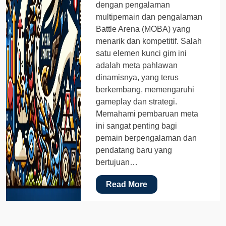
dengan pengalaman
multipemain dan pengalaman
Battle Arena (MOBA) yang
menarik dan kompetitif. Salah
satu elemen kunci gim ini
adalah meta pahlawan
dinamisnya, yang terus
berkembang, memengaruhi
gameplay dan strategi.
Memahami pembaruan meta
ini sangat penting bagi
pemain berpengalaman dan
pendatang baru yang
bertujuan…
Read More