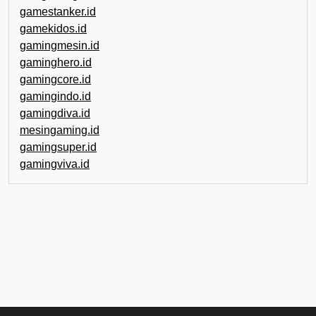
gamestanker.id
gamekidos.id
gamingmesin.id
gaminghero.id
gamingcore.id
gamingindo.id
gamingdiva.id
mesingaming.id
gamingsuper.id
gamingviva.id