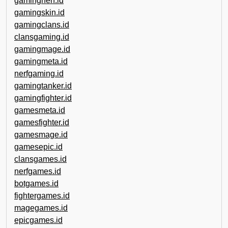
gamingnerf.id
gamingskin.id
gamingclans.id
clansgaming.id
gamingmage.id
gamingmeta.id
nerfgaming.id
gamingtanker.id
gamingfighter.id
gamesmeta.id
gamesfighter.id
gamesmage.id
gamesepic.id
clansgames.id
nerfgames.id
botgames.id
fightergames.id
magegames.id
epicgames.id