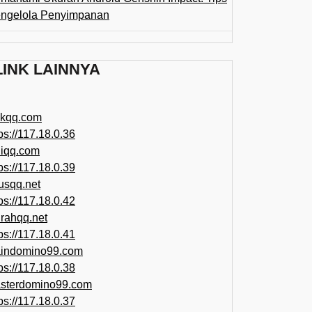
ngelola Penyimpanan
LINK LAINNYA
ikqq.com
ps://117.18.0.36
liqq.com
ps://117.18.0.39
rusqq.net
ps://117.18.0.42
rahqq.net
ps://117.18.0.41
indomino99.com
ps://117.18.0.38
sterdomino99.com
ps://117.18.0.37