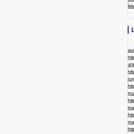
Me
as
htt
ah
htt
ju
htt
mu
htt
ma
htt
ma
htt