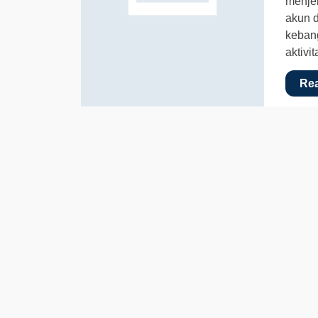
menjel
akun d
kebang
aktivi
Re