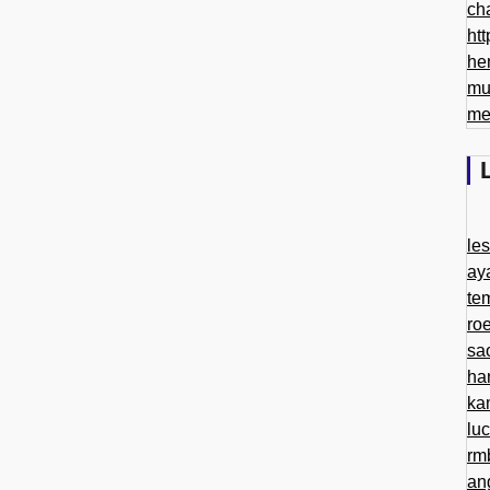
ch
htt
he
mu
me
le
ay
te
ro
sa
ha
ka
lu
rm
an