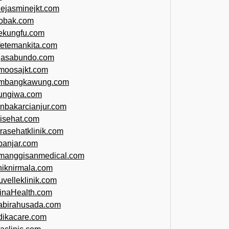
uejasminejkt.com
obak.com
ekungfu.com
fetemankita.com
jasabundo.com
moosajkt.com
mbangkawung.com
ungiwa.com
anbakarcianjur.com
jisehat.com
trasehatklinik.com
banjar.com
manggisanmedical.com
iniknirmala.com
uvelleklinik.com
inaHealth.com
abirahusada.com
dikacare.com