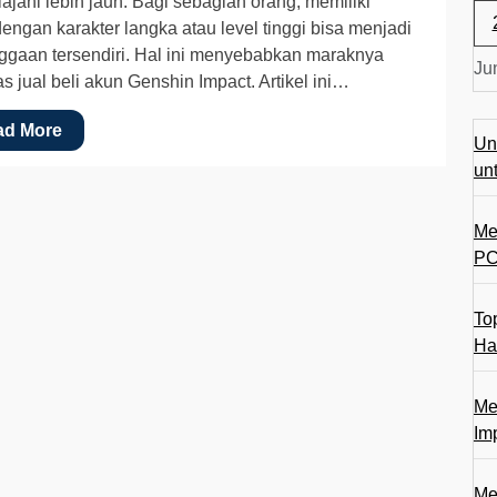
ajahi lebih jauh. Bagi sebagian orang, memiliki
engan karakter langka atau level tinggi bisa menjadi
gaan tersendiri. Hal ini menyebabkan maraknya
Ju
tas jual beli akun Genshin Impact. Artikel ini…
ad More
Un
un
Me
PC
To
Ha
Me
Im
Me