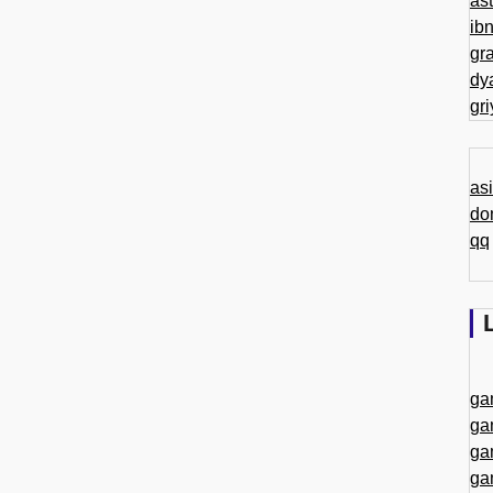
as
ib
gr
dy
gr
as
do
qq
ga
ga
ga
ga