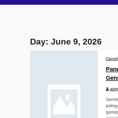
Day:
June 9, 2026
Gensh
Pand
Gens
adm
Genshi
paling
gamepl