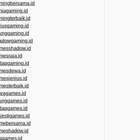
mingbersama.id
niagaming.id
mingterbaik.id
niusgaming.id
unggaming.id
adowgaming.id
messhadow.id
mesraja.id
dapgaming.id
mesdewa.id
mesjenius.id
mesterbaik.id
wagames.id
unggames.id
dapgames.id
jestigames.id
mebersama.id
meshadow.id
jagames.id