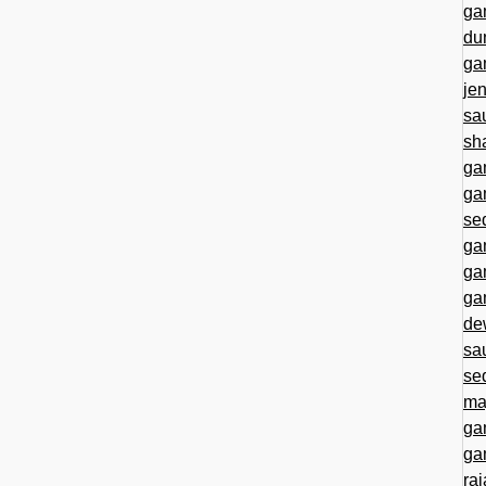
ga
du
ga
je
sa
sh
ga
ga
se
ga
ga
ga
de
sa
se
ma
ga
ga
ra