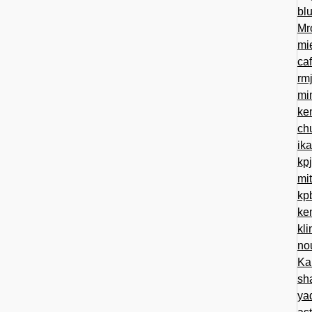
bl
Mr
mi
ca
rm
mi
ke
ch
ik
kp
mi
kp
ke
kl
no
Ka
sh
ya