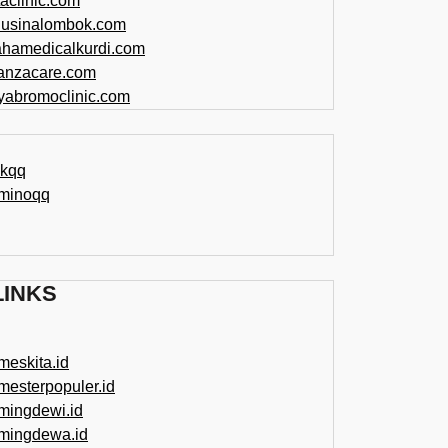
taclinic.com
nusinalombok.com
ahamedicalkurdi.com
anzacare.com
iyabromoclinic.com
ikqq
minoqq
LINKS
meskita.id
mesterpopuler.id
mingdewi.id
mingdewa.id