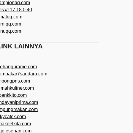
ampionqq.com
ps://117.18.0.40
matqq.com
rniqq.com
nuqq.com
LINK LAINNYA
sehangurame.com
ambakar7saudara.com
mpongpns.com
emahkuliner.com
oenkkito.com
ndayaniprima.com
mpungmakan.com
ckycatck.com
bakoelkita.com
gelesehan.com