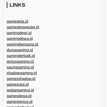
LINKS
gameskita.id
gamesterpopuler.id
gamingdewi.id
gamingdewa.id
gamingbersama.id
duniagaming.id
gamingterbaik.id
jeniusgaming.id
saunggaming.id
shadowgaming.id
gamesshadow.id
gamesraja.id
sedapgaming.id
gamesdewa.id
gamesjenius.id