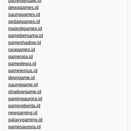
gamesterbaik.id
dewagames.id
saunggames.id
sedapgames.id
majestigames.id
gamebersama.id
gameshadow.id
rajagames.id
gameraja.id
gamedewa.id
gamejenius.id
dewigame.id
saunggame.id
shadowgame.id
gamingaurora.id
gamingberita.id
newgaming.id
galaxygaming.id
gamesaurora.id