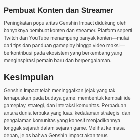
Pembuat Konten dan Streamer
Peningkatan popularitas Genshin Impact didukung oleh
banyaknya pembuat konten dan streamer. Platform seperti
Twitch dan YouTube menampung banyak konten—mulai
dari tips dan panduan gameplay hingga video reaksi—
berkontribusi pada ekosistem yang berkembang yang
menginspirasi pemain baru dan berpengalaman.
Kesimpulan
Genshin Impact telah meninggalkan jejak yang tak
terhapuskan pada budaya game, membentuk kembali ide
gameplay, strategi, dan interaksi komunitas. Perpaduan
antara dunia terbuka yang luas, kedalaman strategis, dan
pengalaman komunitas yang kohesif menjadikannya
tonggak sejarah dalam sejarah game. Melihat ke masa
depan, jelas bahwa Genshin Impact akan terus