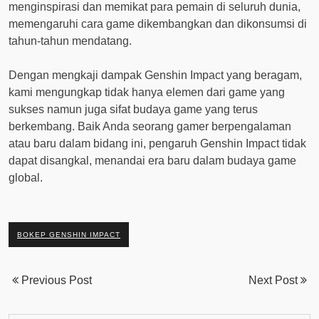
menginspirasi dan memikat para pemain di seluruh dunia,
memengaruhi cara game dikembangkan dan dikonsumsi di
tahun-tahun mendatang.
Dengan mengkaji dampak Genshin Impact yang beragam,
kami mengungkap tidak hanya elemen dari game yang
sukses namun juga sifat budaya game yang terus
berkembang. Baik Anda seorang gamer berpengalaman
atau baru dalam bidang ini, pengaruh Genshin Impact tidak
dapat disangkal, menandai era baru dalam budaya game
global.
BOKEP GENSHIN IMPACT
Previous Post
Next Post