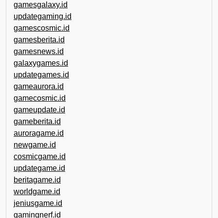
gamesgalaxy.id
updategaming.id
gamescosmic.id
gamesberita.id
gamesnews.id
galaxygames.id
updategames.id
gameaurora.id
gamecosmic.id
gameupdate.id
gameberita.id
auroragame.id
newgame.id
cosmicgame.id
updategame.id
beritagame.id
worldgame.id
jeniusgame.id
gamingnerf.id