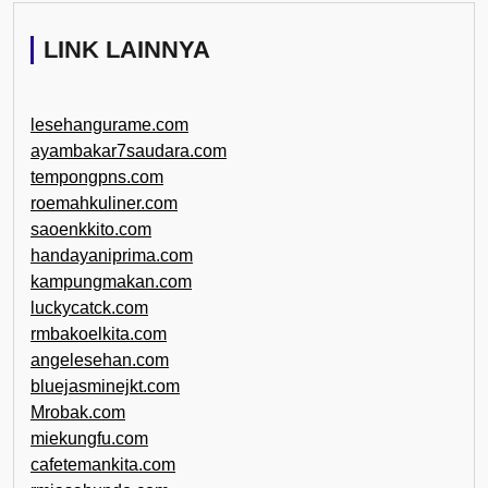
LINK LAINNYA
lesehangurame.com
ayambakar7saudara.com
tempongpns.com
roemahkuliner.com
saoenkkito.com
handayaniprima.com
kampungmakan.com
luckycatck.com
rmbakoelkita.com
angelesehan.com
bluejasminejkt.com
Mrobak.com
miekungfu.com
cafetemankita.com