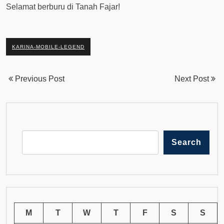
Selamat berburu di Tanah Fajar!
KARINA-MOBILE-LEGEND
Previous Post
Next Post
Search
M
T
W
T
F
S
S