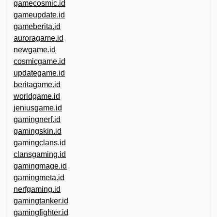
gamecosmic.id
gameupdate.id
gameberita.id
auroragame.id
newgame.id
cosmicgame.id
updategame.id
beritagame.id
worldgame.id
jeniusgame.id
gamingnerf.id
gamingskin.id
gamingclans.id
clansgaming.id
gamingmage.id
gamingmeta.id
nerfgaming.id
gamingtanker.id
gamingfighter.id