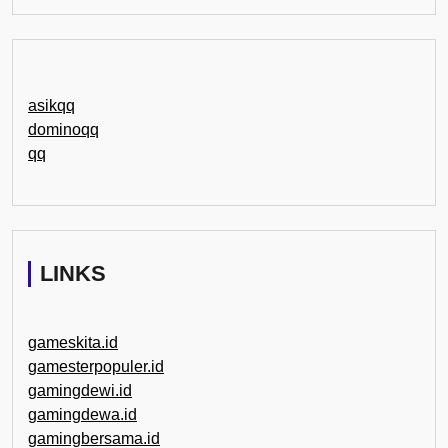
asikqq
dominoqq
qq
LINKS
gameskita.id
gamesterpopuler.id
gamingdewi.id
gamingdewa.id
gamingbersama.id