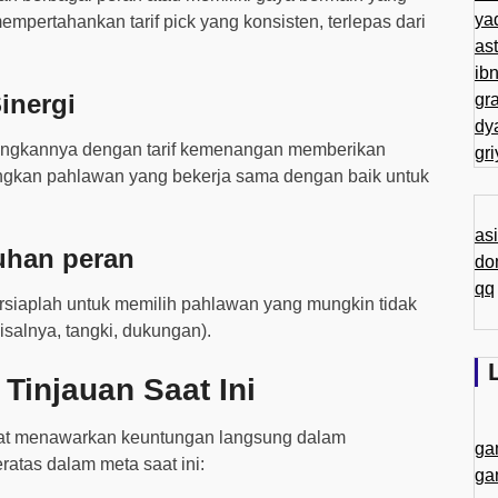
ya
mpertahankan tarif pick yang konsisten, terlepas dari
as
ib
inergi
gr
dy
bungkannya dengan tarif kemenangan memberikan
gr
ngkan pahlawan yang bekerja sama dengan baik untuk
as
uhan peran
do
qq
ersiaplah untuk memilih pahlawan yang mungkin tidak
isalnya, tangki, dukungan).
 Tinjauan Saat Ini
pat menawarkan keuntungan langsung dalam
ga
eratas dalam meta saat ini:
ga