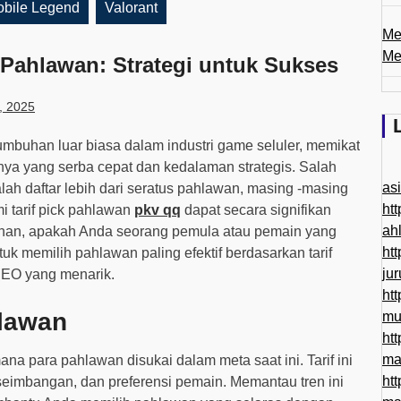
bile Legend
Valorant
Me
Me
 Pahlawan: Strategi untuk Sukses
8, 2025
umbuhan luar biasa dalam industri game seluler, memikat
nya yang serba cepat dan kedalaman strategis. Salah
as
ah daftar lebih dari seratus pahlawan, masing -masing
htt
tarif pick pahlawan
pkv qq
dapat secara signifikan
ah
nan, apakah Anda seorang pemula atau pemain yang
htt
tuk memilih pahlawan paling efektif berdasarkan tarif
ju
 SEO yang menarik.
htt
hlawan
mu
htt
ma
a para pahlawan disukai dalam meta saat ini. Tarif ini
htt
seimbangan, dan preferensi pemain. Memantau tren ini