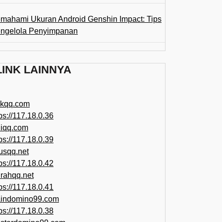
mahami Ukuran Android Genshin Impact: Tips
ngelola Penyimpanan
LINK LAINNYA
ikqq.com
ps://117.18.0.36
liqq.com
ps://117.18.0.39
rusqq.net
ps://117.18.0.42
rahqq.net
ps://117.18.0.41
indomino99.com
ps://117.18.0.38