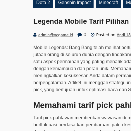
Dota 2
Genshin Impact
Minecraft
Mo
Legenda Mobile Tarif Pilihan
Posted on
0
admin@pcgame.id
April 1
Mobile Legends: Bang Bang telah melihat pert
jutaan orang di seluruh dunia dengan tindakan
satu aspek permainan yang paling menarik adal
dengan kemampuan dan peran unik. Memahami 
meningkatkan kesuksesan Anda dalam permai
berpengalaman. Artikel ini menggali strategi un
pick, yang bertujuan untuk optimasi baca dan
Memahami tarif pick pa
Tarif pick pahlawan memberikan wawasan di man
berfluktuasi berdasarkan pembaruan, patch ke