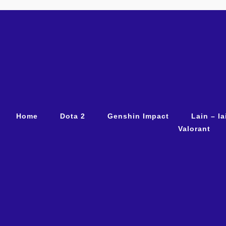
Home
Dota 2
Genshin Impact
Lain – la
Valorant