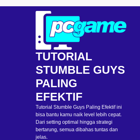
Skip
to
content
TUTORIAL
STUMBLE GUYS
PALING
EFEKTIF
Tutorial Stumble Guys Paling Efektif ini
bisa bantu kamu naik level lebih cepat.
Dari setting optimal hingga strategi
bertarung, semua dibahas tuntas dan
jelas.