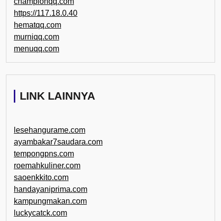
championqq.com
https://117.18.0.40
hematqq.com
murniqq.com
menuqq.com
LINK LAINNYA
lesehangurame.com
ayambakar7saudara.com
tempongpns.com
roemahkuliner.com
saoenkkito.com
handayaniprima.com
kampungmakan.com
luckycatck.com