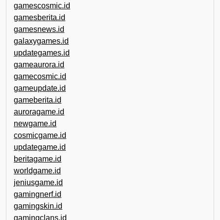
gamescosmic.id
gamesberita.id
gamesnews.id
galaxygames.id
updategames.id
gameaurora.id
gamecosmic.id
gameupdate.id
gameberita.id
auroragame.id
newgame.id
cosmicgame.id
updategame.id
beritagame.id
worldgame.id
jeniusgame.id
gamingnerf.id
gamingskin.id
gamingclans.id