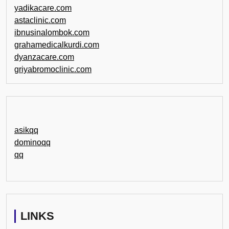
yadikacare.com
astaclinic.com
ibnusinalombok.com
grahamedicalkurdi.com
dyanzacare.com
griyabromoclinic.com
asikqq
dominoqq
qq
LINKS