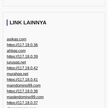
LINK LAINNYA
asikqq.com
https://117.18.0.36
ahliqq.com
https://117.18.0.39
jurusqq.net
https://117.18.0.42
murahqq.net
https://117.18.0.41
maindomino99.com
https://117.18.0.38
masterdomino99.com
https://117.18.0.37