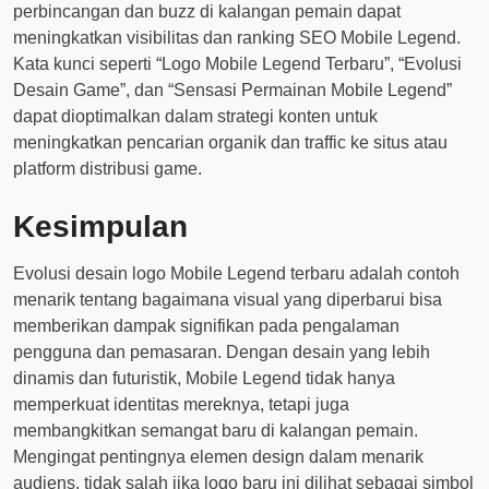
perbincangan dan buzz di kalangan pemain dapat
meningkatkan visibilitas dan ranking SEO Mobile Legend.
Kata kunci seperti “Logo Mobile Legend Terbaru”, “Evolusi
Desain Game”, dan “Sensasi Permainan Mobile Legend”
dapat dioptimalkan dalam strategi konten untuk
meningkatkan pencarian organik dan traffic ke situs atau
platform distribusi game.
Kesimpulan
Evolusi desain logo Mobile Legend terbaru adalah contoh
menarik tentang bagaimana visual yang diperbarui bisa
memberikan dampak signifikan pada pengalaman
pengguna dan pemasaran. Dengan desain yang lebih
dinamis dan futuristik, Mobile Legend tidak hanya
memperkuat identitas mereknya, tetapi juga
membangkitkan semangat baru di kalangan pemain.
Mengingat pentingnya elemen design dalam menarik
audiens, tidak salah jika logo baru ini dilihat sebagai simbol