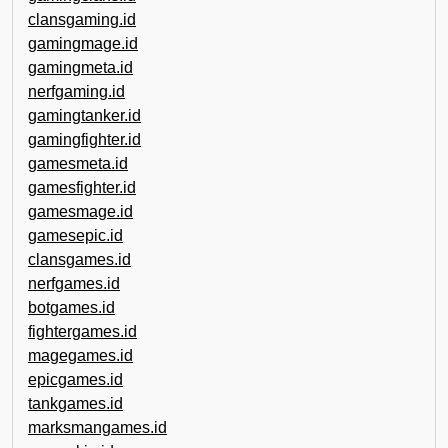
clansgaming.id
gamingmage.id
gamingmeta.id
nerfgaming.id
gamingtanker.id
gamingfighter.id
gamesmeta.id
gamesfighter.id
gamesmage.id
gamesepic.id
clansgames.id
nerfgames.id
botgames.id
fightergames.id
magegames.id
epicgames.id
tankgames.id
marksmangames.id