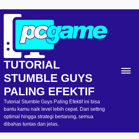
Skip
to
content
TUTORIAL
STUMBLE GUYS
PALING EFEKTIF
Tutorial Stumble Guys Paling Efektif ini bisa
bantu kamu naik level lebih cepat. Dari setting
optimal hingga strategi bertarung, semua
dibahas tuntas dan jelas.