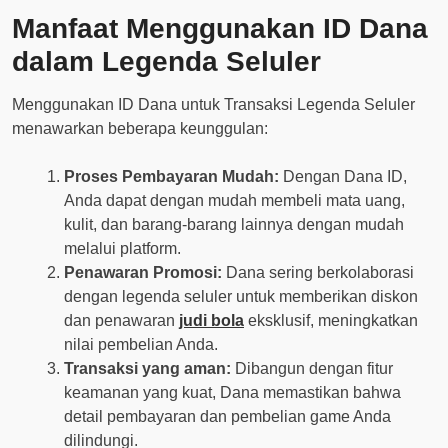
Manfaat Menggunakan ID Dana
dalam Legenda Seluler
Menggunakan ID Dana untuk Transaksi Legenda Seluler
menawarkan beberapa keunggulan:
Proses Pembayaran Mudah:
Dengan Dana ID,
Anda dapat dengan mudah membeli mata uang,
kulit, dan barang-barang lainnya dengan mudah
melalui platform.
Penawaran Promosi:
Dana sering berkolaborasi
dengan legenda seluler untuk memberikan diskon
dan penawaran
judi bola
eksklusif, meningkatkan
nilai pembelian Anda.
Transaksi yang aman:
Dibangun dengan fitur
keamanan yang kuat, Dana memastikan bahwa
detail pembayaran dan pembelian game Anda
dilindungi.