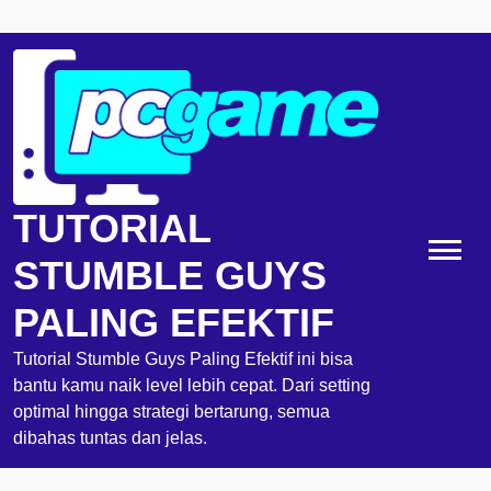
Skip
to
content
TUTORIAL
STUMBLE GUYS
PALING EFEKTIF
Tutorial Stumble Guys Paling Efektif ini bisa
bantu kamu naik level lebih cepat. Dari setting
optimal hingga strategi bertarung, semua
dibahas tuntas dan jelas.