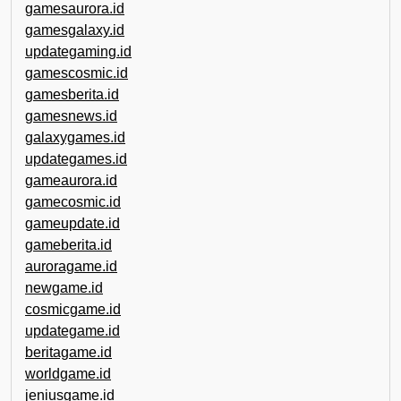
gamesaurora.id
gamesgalaxy.id
updategaming.id
gamescosmic.id
gamesberita.id
gamesnews.id
galaxygames.id
updategames.id
gameaurora.id
gamecosmic.id
gameupdate.id
gameberita.id
auroragame.id
newgame.id
cosmicgame.id
updategame.id
beritagame.id
worldgame.id
jeniusgame.id