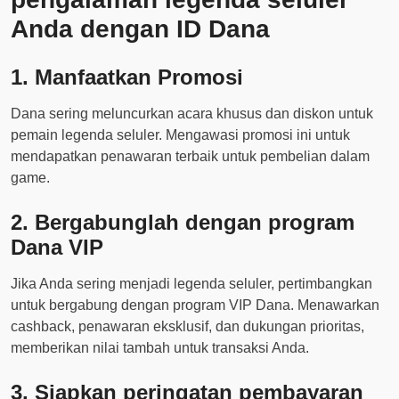
Anda dengan ID Dana
1.
Manfaatkan Promosi
Dana sering meluncurkan acara khusus dan diskon untuk
pemain legenda seluler. Mengawasi promosi ini untuk
mendapatkan penawaran terbaik untuk pembelian dalam
game.
2.
Bergabunglah dengan program
Dana VIP
Jika Anda sering menjadi legenda seluler, pertimbangkan
untuk bergabung dengan program VIP Dana. Menawarkan
cashback, penawaran eksklusif, dan dukungan prioritas,
memberikan nilai tambah untuk transaksi Anda.
3.
Siapkan peringatan pembayaran