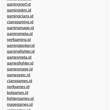
gamingnerf.id
gamingskin.id
gamingclans.id
clansgaming.id
gamingmage.id
gamingmeta.id
nerfgaming.id
gamingtanker.id
gamingfighter.id
gamesmeta.id
gamesfighter.id
gamesmage.id
gamesepic.id
clansgames.id
nerfgames.id
botgames.id
fightergames.id
magegames.id