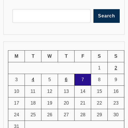
Search
M
T
W
T
F
S
S
1
2
3
4
5
6
7
8
9
10
11
12
13
14
15
16
17
18
19
20
21
22
23
24
25
26
27
28
29
30
31