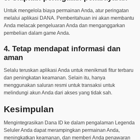
Untuk mengelola biaya permainan Anda, atur peringatan
melalui aplikasi DANA. Pemberitahuan ini akan membantu
Anda melacak pengeluaran Anda dan menganggarkan
pembelian dalam game Anda.
4.
Tetap mendapat informasi dan
aman
Selalu teruskan aplikasi Anda untuk menikmati fitur terbaru
dan peningkatan keamanan. Selain itu, hanya
menggunakan saluran resmi untuk transaksi untuk
melindungi akun Anda dari akses yang tidak sah.
Kesimpulan
Mengintegrasikan Dana ID ke dalam pengalaman Legenda
Seluler Anda dapat merampingkan permainan Anda,
meningkatkan keamanan, dan memberi Anda penawaran