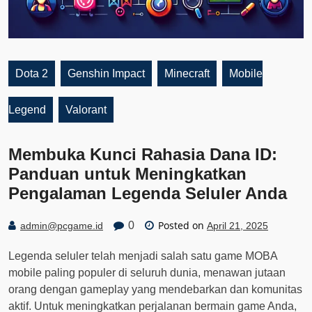
Dota 2
Genshin Impact
Minecraft
Mobile
Legend
Valorant
Membuka Kunci Rahasia Dana ID:
Panduan untuk Meningkatkan
Pengalaman Legenda Seluler Anda
Posted on
0
admin@pcgame.id
April 21, 2025
Legenda seluler telah menjadi salah satu game MOBA
mobile paling populer di seluruh dunia, menawan jutaan
orang dengan gameplay yang mendebarkan dan komunitas
aktif. Untuk meningkatkan perjalanan bermain game Anda,