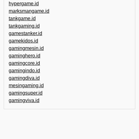
hypergame.id
marksmangame.id
tankgame.id
tankgaming.id
gamestanker.id
gamekidos.id
gamingmesin.id
gaminghero.id
gamingcore.id
gamingindo.id
gamingdiva.id
mesingaming.id
gamingsuper.id
gamingviva.id