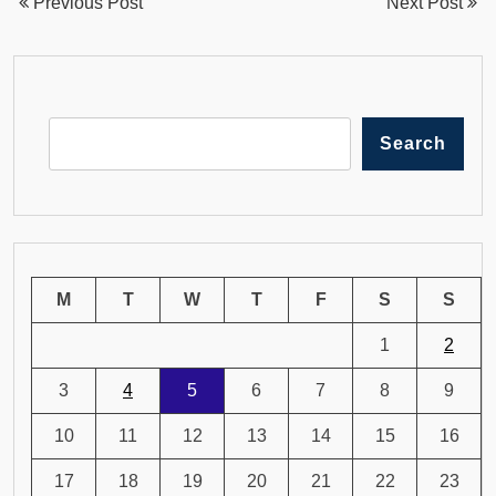
Previous Post
Next Post
Search
M
T
W
T
F
S
S
1
2
3
4
5
6
7
8
9
10
11
12
13
14
15
16
17
18
19
20
21
22
23