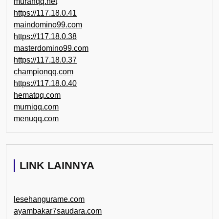
murahqq.net
https://117.18.0.41
maindomino99.com
https://117.18.0.38
masterdomino99.com
https://117.18.0.37
championqq.com
https://117.18.0.40
hematqq.com
murniqq.com
menuqq.com
LINK LAINNYA
lesehangurame.com
ayambakar7saudara.com