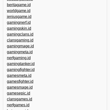
beritagame.id
worldgame.id
jeniusgame.id
gamingnerf.id
gamingskin.id
gamingclans.id
clansgaming.id
gamingmage.id
gamingmeta.id
nerfgaming.id
gamingtanker.id
gamingfighter.id
gamesmeta.id
gamesfighter.id
gamesmage.id
gamesepic.id
clansgames.id
nerfgames.id