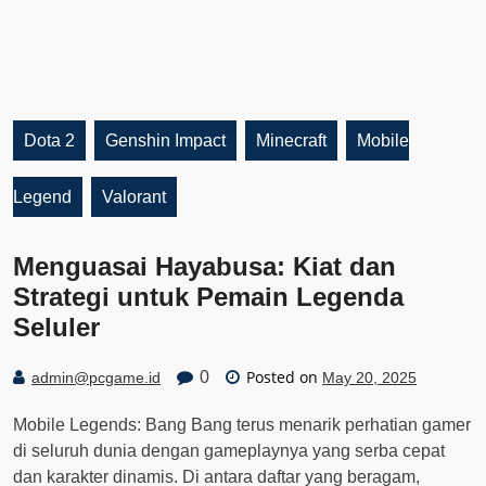
Dota 2
Genshin Impact
Minecraft
Mobile
Legend
Valorant
Menguasai Hayabusa: Kiat dan
Strategi untuk Pemain Legenda
Seluler
Posted on
0
admin@pcgame.id
May 20, 2025
Mobile Legends: Bang Bang terus menarik perhatian gamer
di seluruh dunia dengan gameplaynya yang serba cepat
dan karakter dinamis. Di antara daftar yang beragam,