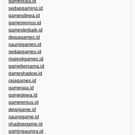
gamesraja.id
sedapgaming.id
gamesdewa.id
gamesjenius.id
gamesterbaik.id
dewagames.id
saunggames.id
sedapgames.id
majestigames.id
gamebersama.id
gameshadow.id
rajagames.id
gameraja.id
gamedewa.id
gamejenius.id
dewigame.id
saunggame.id
shadowgame.id
gamingaurora.id