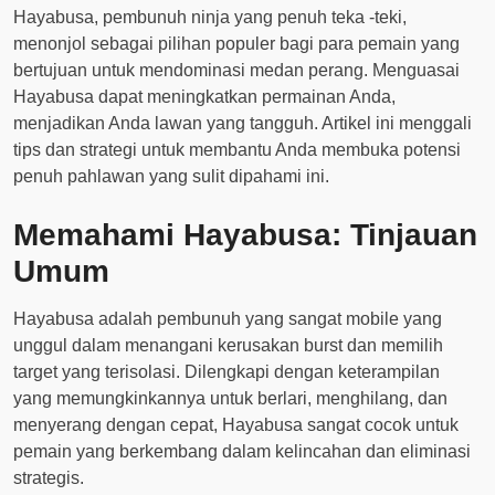
Hayabusa, pembunuh ninja yang penuh teka -teki,
menonjol sebagai pilihan populer bagi para pemain yang
bertujuan untuk mendominasi medan perang. Menguasai
Hayabusa dapat meningkatkan permainan Anda,
menjadikan Anda lawan yang tangguh. Artikel ini menggali
tips dan strategi untuk membantu Anda membuka potensi
penuh pahlawan yang sulit dipahami ini.
Memahami Hayabusa: Tinjauan
Umum
Hayabusa adalah pembunuh yang sangat mobile yang
unggul dalam menangani kerusakan burst dan memilih
target yang terisolasi. Dilengkapi dengan keterampilan
yang memungkinkannya untuk berlari, menghilang, dan
menyerang dengan cepat, Hayabusa sangat cocok untuk
pemain yang berkembang dalam kelincahan dan eliminasi
strategis.