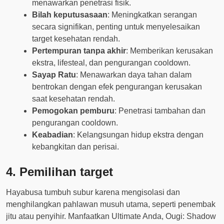
menawarkan penetrasi fisik.
Bilah keputusasaan
: Meningkatkan serangan
secara signifikan, penting untuk menyelesaikan
target kesehatan rendah.
Pertempuran tanpa akhir
: Memberikan kerusakan
ekstra, lifesteal, dan pengurangan cooldown.
Sayap Ratu
: Menawarkan daya tahan dalam
bentrokan dengan efek pengurangan kerusakan
saat kesehatan rendah.
Pemogokan pemburu
: Penetrasi tambahan dan
pengurangan cooldown.
Keabadian
: Kelangsungan hidup ekstra dengan
kebangkitan dan perisai.
4. Pemilihan target
Hayabusa tumbuh subur karena mengisolasi dan
menghilangkan pahlawan musuh utama, seperti penembak
jitu atau penyihir. Manfaatkan Ultimate Anda, Ougi: Shadow