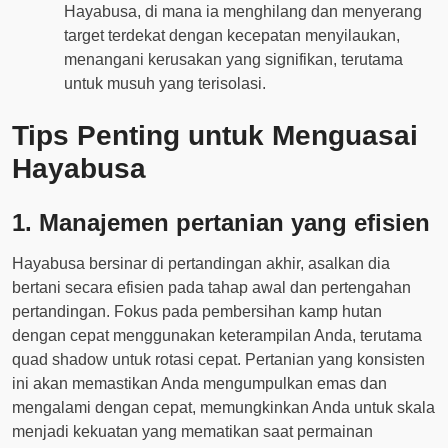
Hayabusa, di mana ia menghilang dan menyerang
target terdekat dengan kecepatan menyilaukan,
menangani kerusakan yang signifikan, terutama
untuk musuh yang terisolasi.
Tips Penting untuk Menguasai
Hayabusa
1. Manajemen pertanian yang efisien
Hayabusa bersinar di pertandingan akhir, asalkan dia
bertani secara efisien pada tahap awal dan pertengahan
pertandingan. Fokus pada pembersihan kamp hutan
dengan cepat menggunakan keterampilan Anda, terutama
quad shadow untuk rotasi cepat. Pertanian yang konsisten
ini akan memastikan Anda mengumpulkan emas dan
mengalami dengan cepat, memungkinkan Anda untuk skala
menjadi kekuatan yang mematikan saat permainan