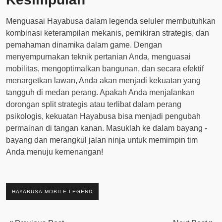
Menguasai Hayabusa dalam legenda seluler membutuhkan
kombinasi keterampilan mekanis, pemikiran strategis, dan
pemahaman dinamika dalam game. Dengan
menyempurnakan teknik pertanian Anda, menguasai
mobilitas, mengoptimalkan bangunan, dan secara efektif
menargetkan lawan, Anda akan menjadi kekuatan yang
tangguh di medan perang. Apakah Anda menjalankan
dorongan split strategis atau terlibat dalam perang
psikologis, kekuatan Hayabusa bisa menjadi pengubah
permainan di tangan kanan. Masuklah ke dalam bayang -
bayang dan merangkul jalan ninja untuk memimpin tim
Anda menuju kemenangan!
HAYABUSA-MOBILE-LEGEND