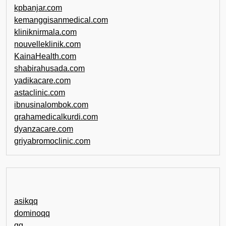
kpbanjar.com
kemanggisanmedical.com
kliniknirmala.com
nouvelleklinik.com
KainaHealth.com
shabirahusada.com
yadikacare.com
astaclinic.com
ibnusinalombok.com
grahamedicalkurdi.com
dyanzacare.com
griyabromoclinic.com
asikqq
dominoqq
qq