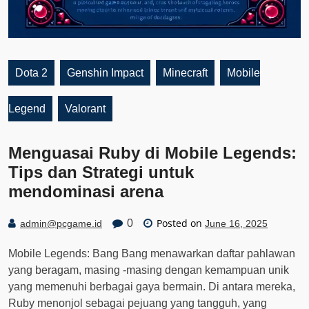
Dota 2
Genshin Impact
Minecraft
Mobile
Legend
Valorant
Menguasai Ruby di Mobile Legends:
Tips dan Strategi untuk
mendominasi arena
Posted on
0
admin@pcgame.id
June 16, 2025
Mobile Legends: Bang Bang menawarkan daftar pahlawan
yang beragam, masing -masing dengan kemampuan unik
yang memenuhi berbagai gaya bermain. Di antara mereka,
Ruby menonjol sebagai pejuang yang tangguh, yang