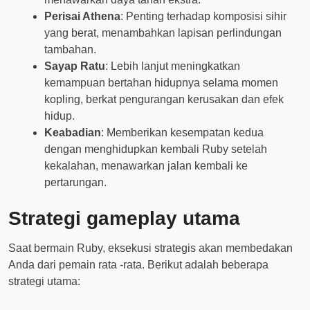
Perisai Athena
: Penting terhadap komposisi sihir
yang berat, menambahkan lapisan perlindungan
tambahan.
Sayap Ratu
: Lebih lanjut meningkatkan
kemampuan bertahan hidupnya selama momen
kopling, berkat pengurangan kerusakan dan efek
hidup.
Keabadian
: Memberikan kesempatan kedua
dengan menghidupkan kembali Ruby setelah
kekalahan, menawarkan jalan kembali ke
pertarungan.
Strategi gameplay utama
Saat bermain Ruby, eksekusi strategis akan membedakan
Anda dari pemain rata -rata. Berikut adalah beberapa
strategi utama: