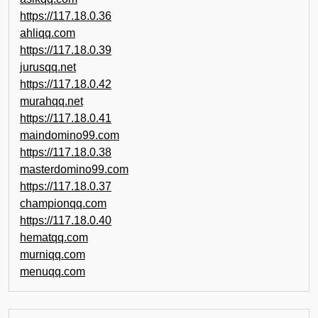
https://117.18.0.36
ahliqq.com
https://117.18.0.39
jurusqq.net
https://117.18.0.42
murahqq.net
https://117.18.0.41
maindomino99.com
https://117.18.0.38
masterdomino99.com
https://117.18.0.37
championqq.com
https://117.18.0.40
hematqq.com
murniqq.com
menuqq.com