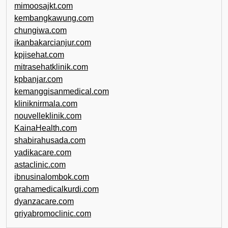
mimoosajkt.com
kembangkawung.com
chungiwa.com
ikanbakarcianjur.com
kpjisehat.com
mitrasehatklinik.com
kpbanjar.com
kemanggisanmedical.com
kliniknirmala.com
nouvelleklinik.com
KainaHealth.com
shabirahusada.com
yadikacare.com
astaclinic.com
ibnusinalombok.com
grahamedicalkurdi.com
dyanzacare.com
griyabromoclinic.com