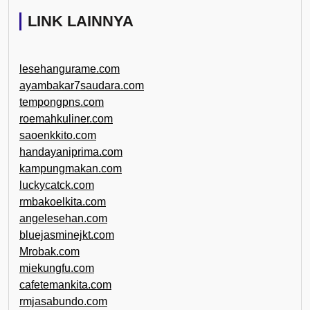
LINK LAINNYA
lesehangurame.com
ayambakar7saudara.com
tempongpns.com
roemahkuliner.com
saoenkkito.com
handayaniprima.com
kampungmakan.com
luckycatck.com
rmbakoelkita.com
angelesehan.com
bluejasminejkt.com
Mrobak.com
miekungfu.com
cafetemankita.com
rmjasabundo.com