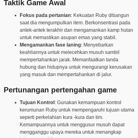
Taktik Game Awal
Fokus pada pertanian
: Kekuatan Ruby dibangun
saat dia mengumpulkan item. Berkonsentrasi pada
antek-antek terakhir dan mengamankan kamp hutan
untuk memastikan asupan emas yang stabil.
Mengamankan fase laning
: Menyebarkan
keahliannya untuk melecehkan musuh sambil
mempertahankan jarak. Memanfaatkan tanda
hubung dan hidupnya untuk mengurangi kerusakan
yang masuk dan mempertahankan di jalur.
Pertunangan pertengahan game
Tujuan Kontrol
: Gunakan kemampuan kontrol
kerumunan Ruby untuk mempengaruhi tujuan utama
seperti perkelahian kura -kura dan tim.
Kemampuannya untuk menggusur musuh dapat
mengganggu upaya mereka untuk menangkap