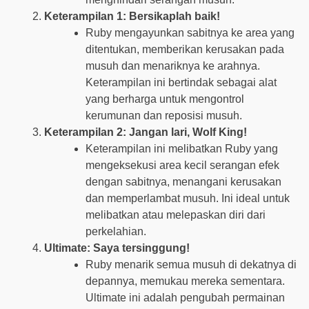
Keterampilan 1: Bersikaplah baik!
Ruby mengayunkan sabitnya ke area yang
ditentukan, memberikan kerusakan pada
musuh dan menariknya ke arahnya.
Keterampilan ini bertindak sebagai alat
yang berharga untuk mengontrol
kerumunan dan reposisi musuh.
Keterampilan 2: Jangan lari, Wolf King!
Keterampilan ini melibatkan Ruby yang
mengeksekusi area kecil serangan efek
dengan sabitnya, menangani kerusakan
dan memperlambat musuh. Ini ideal untuk
melibatkan atau melepaskan diri dari
perkelahian.
Ultimate: Saya tersinggung!
Ruby menarik semua musuh di dekatnya di
depannya, memukau mereka sementara.
Ultimate ini adalah pengubah permainan