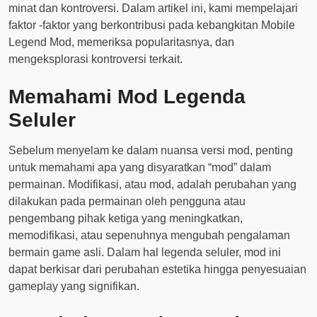
minat dan kontroversi. Dalam artikel ini, kami mempelajari
faktor -faktor yang berkontribusi pada kebangkitan Mobile
Legend Mod, memeriksa popularitasnya, dan
mengeksplorasi kontroversi terkait.
Memahami Mod Legenda
Seluler
Sebelum menyelam ke dalam nuansa versi mod, penting
untuk memahami apa yang disyaratkan “mod” dalam
permainan. Modifikasi, atau mod, adalah perubahan yang
dilakukan pada permainan oleh pengguna atau
pengembang pihak ketiga yang meningkatkan,
memodifikasi, atau sepenuhnya mengubah pengalaman
bermain game asli. Dalam hal legenda seluler, mod ini
dapat berkisar dari perubahan estetika hingga penyesuaian
gameplay yang signifikan.