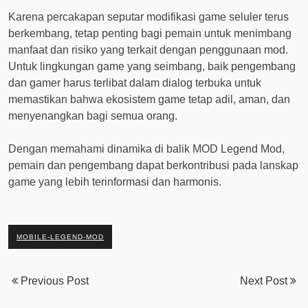
Karena percakapan seputar modifikasi game seluler terus
berkembang, tetap penting bagi pemain untuk menimbang
manfaat dan risiko yang terkait dengan penggunaan mod.
Untuk lingkungan game yang seimbang, baik pengembang
dan gamer harus terlibat dalam dialog terbuka untuk
memastikan bahwa ekosistem game tetap adil, aman, dan
menyenangkan bagi semua orang.
Dengan memahami dinamika di balik MOD Legend Mod,
pemain dan pengembang dapat berkontribusi pada lanskap
game yang lebih terinformasi dan harmonis.
MOBILE-LEGEND-MOD
Previous Post
Next Post