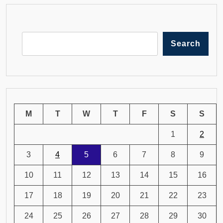
Search
M
T
W
T
F
S
S
1
2
3
4
5
6
7
8
9
10
11
12
13
14
15
16
17
18
19
20
21
22
23
24
25
26
27
28
29
30