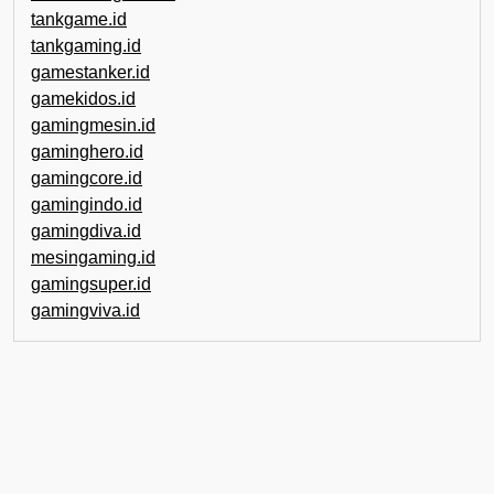
tankgame.id
tankgaming.id
gamestanker.id
gamekidos.id
gamingmesin.id
gaminghero.id
gamingcore.id
gamingindo.id
gamingdiva.id
mesingaming.id
gamingsuper.id
gamingviva.id