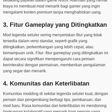
belakang paywall dalam game resmi. Alternatif yang hemat
biaya ini membuat mod menarik bagi gamer yang ingin
mengalami konten premium tanpa menghabiskan uang.
3. Fitur Gameplay yang Ditingkatkan
Mod legenda seluler sering menyertakan fitur yang tidak
tersedia dalam versi standar, seperti grafik yang
ditingkatkan, perkembangan yang lebih cepat, atau
kemampuan unik. Fitur -fitur gameplay yang ditingkatkan ini
dapat secara signifikan mempengaruhi cara pemain
berinteraksi dengan permainan, memberikan pengalaman
yang segar dan menarik.
4. Komunitas dan Keterlibatan
Komunitas modding di sekitar legenda seluler kuat, dengan
pemain dan pengembang berbagi tips, pembaruan, dan
mod baru. Rasa komunitas dan keterlibatan ini mendorong
lingkungan kolaboratif yang menarik bagi pemain yang