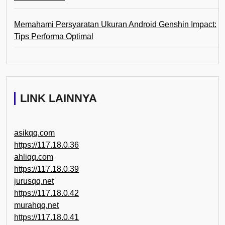
Memahami Persyaratan Ukuran Android Genshin Impact:
Tips Performa Optimal
LINK LAINNYA
asikqq.com
https://117.18.0.36
ahliqq.com
https://117.18.0.39
jurusqq.net
https://117.18.0.42
murahqq.net
https://117.18.0.41