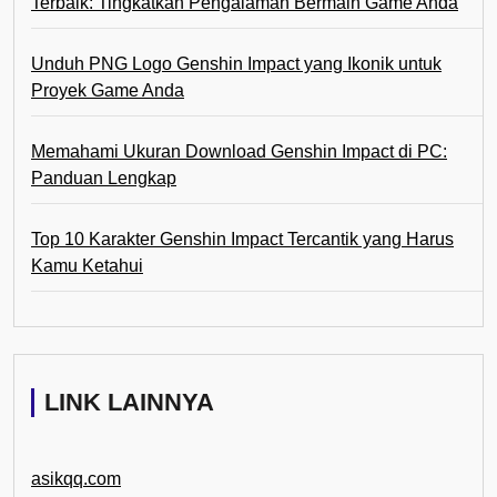
Terbaik: Tingkatkan Pengalaman Bermain Game Anda
Unduh PNG Logo Genshin Impact yang Ikonik untuk
Proyek Game Anda
Memahami Ukuran Download Genshin Impact di PC:
Panduan Lengkap
Top 10 Karakter Genshin Impact Tercantik yang Harus
Kamu Ketahui
LINK LAINNYA
asikqq.com