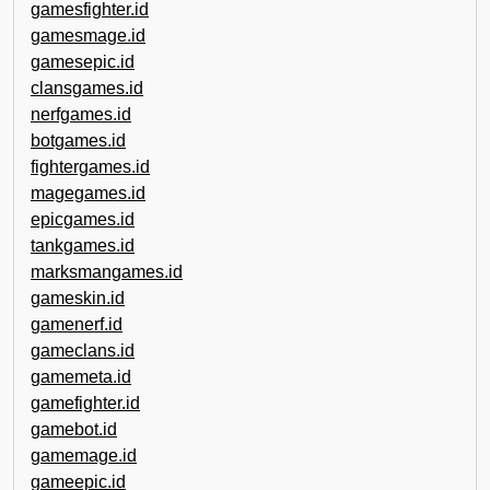
gamesfighter.id
gamesmage.id
gamesepic.id
clansgames.id
nerfgames.id
botgames.id
fightergames.id
magegames.id
epicgames.id
tankgames.id
marksmangames.id
gameskin.id
gamenerf.id
gameclans.id
gamemeta.id
gamefighter.id
gamebot.id
gamemage.id
gameepic.id