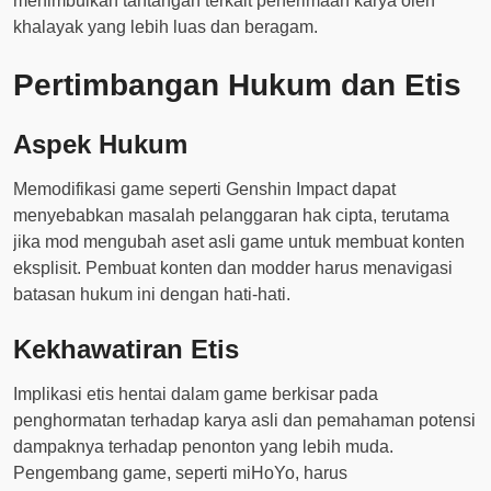
menimbulkan tantangan terkait penerimaan karya oleh
khalayak yang lebih luas dan beragam.
Pertimbangan Hukum dan Etis
Aspek Hukum
Memodifikasi game seperti Genshin Impact dapat
menyebabkan masalah pelanggaran hak cipta, terutama
jika mod mengubah aset asli game untuk membuat konten
eksplisit. Pembuat konten dan modder harus menavigasi
batasan hukum ini dengan hati-hati.
Kekhawatiran Etis
Implikasi etis hentai dalam game berkisar pada
penghormatan terhadap karya asli dan pemahaman potensi
dampaknya terhadap penonton yang lebih muda.
Pengembang game, seperti miHoYo, harus