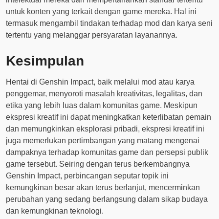
untuk konten yang terkait dengan game mereka. Hal ini
termasuk mengambil tindakan terhadap mod dan karya seni
tertentu yang melanggar persyaratan layanannya.
Kesimpulan
Hentai di Genshin Impact, baik melalui mod atau karya
penggemar, menyoroti masalah kreativitas, legalitas, dan
etika yang lebih luas dalam komunitas game. Meskipun
ekspresi kreatif ini dapat meningkatkan keterlibatan pemain
dan memungkinkan eksplorasi pribadi, ekspresi kreatif ini
juga memerlukan pertimbangan yang matang mengenai
dampaknya terhadap komunitas game dan persepsi publik
game tersebut. Seiring dengan terus berkembangnya
Genshin Impact, perbincangan seputar topik ini
kemungkinan besar akan terus berlanjut, mencerminkan
perubahan yang sedang berlangsung dalam sikap budaya
dan kemungkinan teknologi.