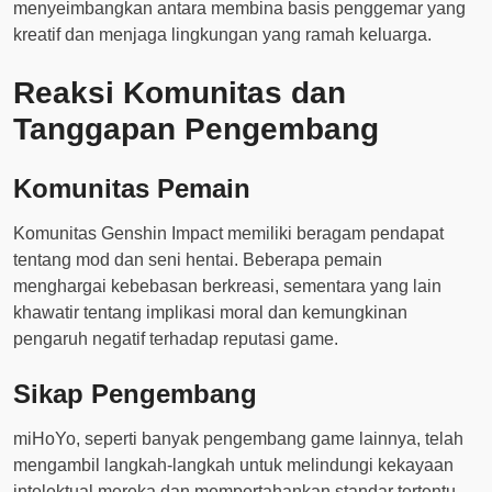
menyeimbangkan antara membina basis penggemar yang
kreatif dan menjaga lingkungan yang ramah keluarga.
Reaksi Komunitas dan
Tanggapan Pengembang
Komunitas Pemain
Komunitas Genshin Impact memiliki beragam pendapat
tentang mod dan seni hentai. Beberapa pemain
menghargai kebebasan berkreasi, sementara yang lain
khawatir tentang implikasi moral dan kemungkinan
pengaruh negatif terhadap reputasi game.
Sikap Pengembang
miHoYo, seperti banyak pengembang game lainnya, telah
mengambil langkah-langkah untuk melindungi kekayaan
intelektual mereka dan mempertahankan standar tertentu