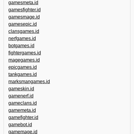
gamesmeta.id
gamesfighter.id
gamesmage.id
gamesepic.id
clansgames.id
nerfgames.id
botgames.id
fightergames.id
magegames.id
epicgames.id
tankgames.id
marksmangames.id
gameskin.id
gamenerf.id
gameclans.id
gamemeta.id
gamefighter.id
gamebot.id
gamemage.id