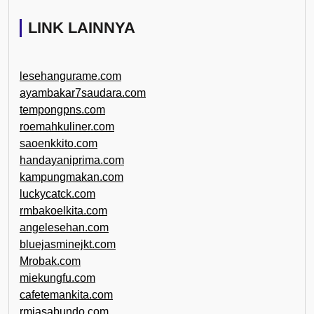
LINK LAINNYA
lesehangurame.com
ayambakar7saudara.com
tempongpns.com
roemahkuliner.com
saoenkkito.com
handayaniprima.com
kampungmakan.com
luckycatck.com
rmbakoelkita.com
angelesehan.com
bluejasminejkt.com
Mrobak.com
miekungfu.com
cafetemankita.com
rmjasabundo.com