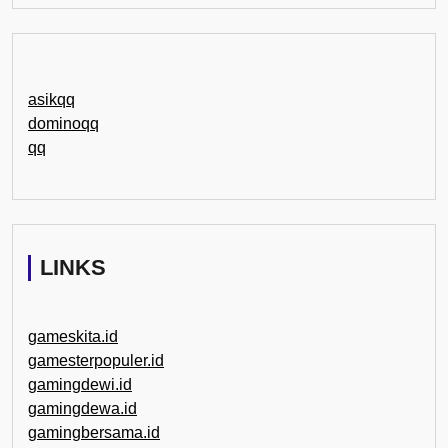
asikqq
dominoqq
qq
LINKS
gameskita.id
gamesterpopuler.id
gamingdewi.id
gamingdewa.id
gamingbersama.id