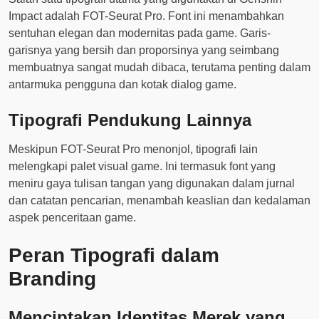
Impact adalah FOT-Seurat Pro. Font ini menambahkan
sentuhan elegan dan modernitas pada game. Garis-
garisnya yang bersih dan proporsinya yang seimbang
membuatnya sangat mudah dibaca, terutama penting dalam
antarmuka pengguna dan kotak dialog game.
Tipografi Pendukung Lainnya
Meskipun FOT-Seurat Pro menonjol, tipografi lain
melengkapi palet visual game. Ini termasuk font yang
meniru gaya tulisan tangan yang digunakan dalam jurnal
dan catatan pencarian, menambah keaslian dan kedalaman
aspek penceritaan game.
Peran Tipografi dalam
Branding
Menciptakan Identitas Merek yang