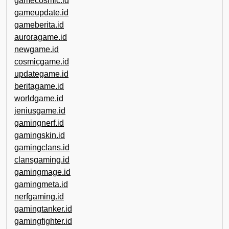
gamecosmic.id
gameupdate.id
gameberita.id
auroragame.id
newgame.id
cosmicgame.id
updategame.id
beritagame.id
worldgame.id
jeniusgame.id
gamingnerf.id
gamingskin.id
gamingclans.id
clansgaming.id
gamingmage.id
gamingmeta.id
nerfgaming.id
gamingtanker.id
gamingfighter.id