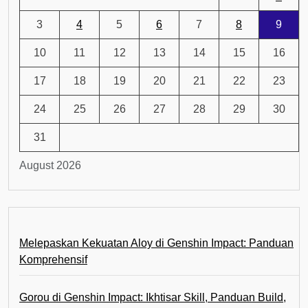
3
4
5
6
7
8
9
10
11
12
13
14
15
16
17
18
19
20
21
22
23
24
25
26
27
28
29
30
31
August 2026
Melepaskan Kekuatan Aloy di Genshin Impact: Panduan
Komprehensif
Gorou di Genshin Impact: Ikhtisar Skill, Panduan Build,