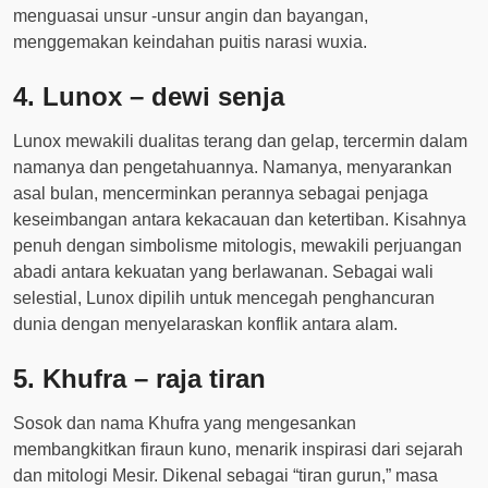
menguasai unsur -unsur angin dan bayangan,
menggemakan keindahan puitis narasi wuxia.
4.
Lunox – dewi senja
Lunox mewakili dualitas terang dan gelap, tercermin dalam
namanya dan pengetahuannya. Namanya, menyarankan
asal bulan, mencerminkan perannya sebagai penjaga
keseimbangan antara kekacauan dan ketertiban. Kisahnya
penuh dengan simbolisme mitologis, mewakili perjuangan
abadi antara kekuatan yang berlawanan. Sebagai wali
selestial, Lunox dipilih untuk mencegah penghancuran
dunia dengan menyelaraskan konflik antara alam.
5.
Khufra – raja tiran
Sosok dan nama Khufra yang mengesankan
membangkitkan firaun kuno, menarik inspirasi dari sejarah
dan mitologi Mesir. Dikenal sebagai “tiran gurun,” masa