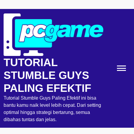
Skip
to
content
TUTORIAL
STUMBLE GUYS
PALING EFEKTIF
Tutorial Stumble Guys Paling Efektif ini bisa
bantu kamu naik level lebih cepat. Dari setting
optimal hingga strategi bertarung, semua
dibahas tuntas dan jelas.