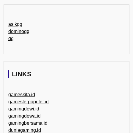
asikqq
dominoqq
qq
LINKS
gameskita.id
gamesterpopuler.id
gamingdewi.id
gamingdewa.id
gamingbersama.id
duniagaming.id