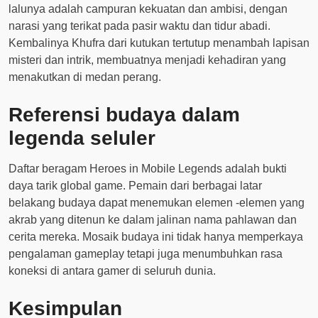
lalunya adalah campuran kekuatan dan ambisi, dengan
narasi yang terikat pada pasir waktu dan tidur abadi.
Kembalinya Khufra dari kutukan tertutup menambah lapisan
misteri dan intrik, membuatnya menjadi kehadiran yang
menakutkan di medan perang.
Referensi budaya dalam
legenda seluler
Daftar beragam Heroes in Mobile Legends adalah bukti
daya tarik global game. Pemain dari berbagai latar
belakang budaya dapat menemukan elemen -elemen yang
akrab yang ditenun ke dalam jalinan nama pahlawan dan
cerita mereka. Mosaik budaya ini tidak hanya memperkaya
pengalaman gameplay tetapi juga menumbuhkan rasa
koneksi di antara gamer di seluruh dunia.
Kesimpulan