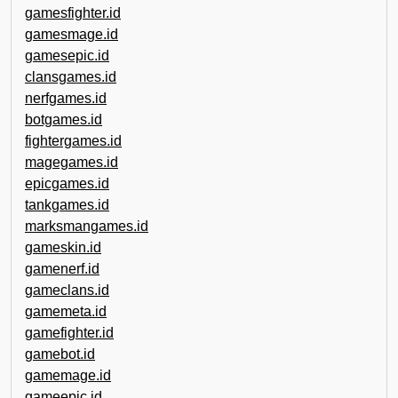
gamesfighter.id
gamesmage.id
gamesepic.id
clansgames.id
nerfgames.id
botgames.id
fightergames.id
magegames.id
epicgames.id
tankgames.id
marksmangames.id
gameskin.id
gamenerf.id
gameclans.id
gamemeta.id
gamefighter.id
gamebot.id
gamemage.id
gameepic.id