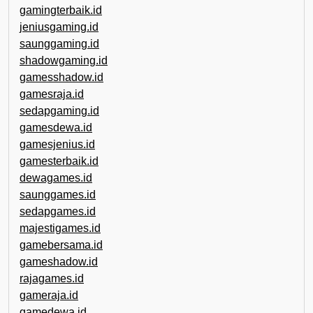
gamingterbaik.id
jeniusgaming.id
saunggaming.id
shadowgaming.id
gamesshadow.id
gamesraja.id
sedapgaming.id
gamesdewa.id
gamesjenius.id
gamesterbaik.id
dewagames.id
saunggames.id
sedapgames.id
majestigames.id
gamebersama.id
gameshadow.id
rajagames.id
gameraja.id
gamedewa.id