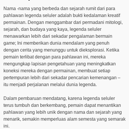
Nama -nama yang berbeda dan sejarah rumit dari para
pahlawan legenda seluler adalah bukti kedalaman kreatif
permainan. Dengan menggambar dari permadani mitologi,
sejarah, dan budaya yang kaya, legenda seluler
menawarkan lebih dari sekadar pengalaman bermain
game; Ini memberikan dunia mendalam yang penuh
dengan cerita yang menunggu untuk dieksplorasi. Ketika
pemain terlibat dengan para pahlawan ini, mereka
mengungkap lapisan pengetahuan yang meningkatkan
koneksi mereka dengan permainan, membuat setiap
pertempuran lebih dari sekadar pencarian kemenangan –
itu menjadi perjalanan melalui dunia legenda.
Dalam pembaruan mendatang, karena legenda seluler
terus tumbuh dan berkembang, pemain dapat menantikan
pahlawan yang lebih unik dengan nama dan sejarah yang
menarik, semakin memperluas alam semesta yang semarak
ini.