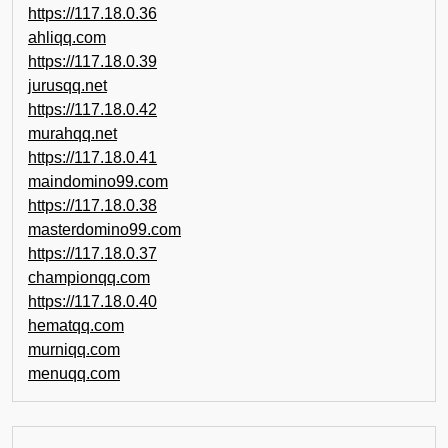
https://117.18.0.36
ahliqq.com
https://117.18.0.39
jurusqq.net
https://117.18.0.42
murahqq.net
https://117.18.0.41
maindomino99.com
https://117.18.0.38
masterdomino99.com
https://117.18.0.37
championqq.com
https://117.18.0.40
hematqq.com
murniqq.com
menuqq.com