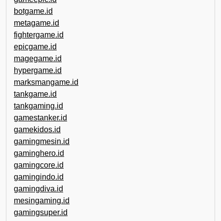
botgame.id
metagame.id
fightergame.id
epicgame.id
magegame.id
hypergame.id
marksmangame.id
tankgame.id
tankgaming.id
gamestanker.id
gamekidos.id
gamingmesin.id
gaminghero.id
gamingcore.id
gamingindo.id
gamingdiva.id
mesingaming.id
gamingsuper.id