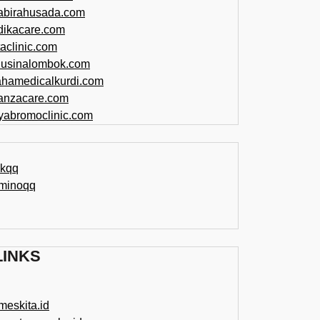
abirahusada.com
dikacare.com
taclinic.com
nusinalombok.com
ahamedicalkurdi.com
anzacare.com
iyabromoclinic.com
ikqq
minoqq
LINKS
meskita.id