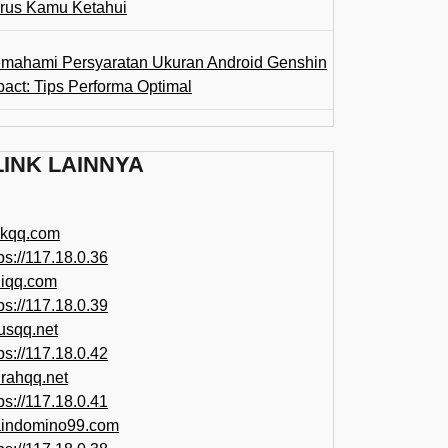
rus Kamu Ketahui
mahami Persyaratan Ukuran Android Genshin
pact: Tips Performa Optimal
LINK LAINNYA
ikqq.com
ps://117.18.0.36
liqq.com
ps://117.18.0.39
rusqq.net
ps://117.18.0.42
rahqq.net
ps://117.18.0.41
indomino99.com