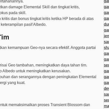
ga
ertahanannya.
ga
tkan damage Elemental Skill dan tingkat kritis,
ga
kus pada skill.
ga
ritis dan bonus tingkat kritis ketika HP berada di atas
du
keterampilan pasif Albedo.
ga
Tim
je
sa
sh
kan kemampuan Geo-nya secara efektif. Anggota partai
ga
ga
se
risai Geo tambahan, meningkatkan daya tahan tim.
ga
eo Albedo untuk meningkatkan kerusakan.
ga
buhan dan serangannya dengan peningkatan Elemental
ga
ergi yang kuat.
de
sa
se
f untuk memaksimalkan proses Transient Blossom dan
ma