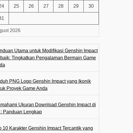
24
25
26
27
28
29
30
31
gust 2026
nduan Utama untuk Modifikasi Genshin Impact
rbaik: Tingkatkan Pengalaman Bermain Game
da
duh PNG Logo Genshin Impact yang Ikonik
tuk Proyek Game Anda
mahami Ukuran Download Genshin Impact di
: Panduan Lengkap
p 10 Karakter Genshin Impact Tercantik yang