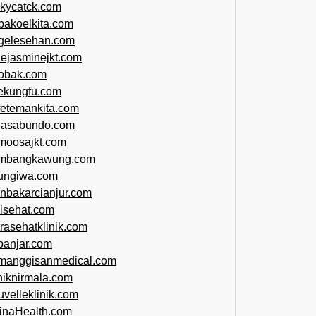
ckycatck.com
bakoelkita.com
gelesehan.com
uejasminejkt.com
obak.com
ekungfu.com
fetemankita.com
jasabundo.com
moosajkt.com
mbangkawung.com
ungiwa.com
anbakarcianjur.com
jisehat.com
trasehatklinik.com
banjar.com
manggisanmedical.com
iniknirmala.com
uvelleklinik.com
inaHealth.com