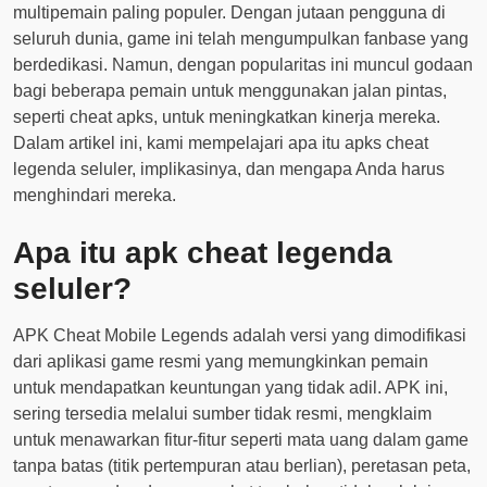
multipemain paling populer. Dengan jutaan pengguna di
seluruh dunia, game ini telah mengumpulkan fanbase yang
berdedikasi. Namun, dengan popularitas ini muncul godaan
bagi beberapa pemain untuk menggunakan jalan pintas,
seperti cheat apks, untuk meningkatkan kinerja mereka.
Dalam artikel ini, kami mempelajari apa itu apks cheat
legenda seluler, implikasinya, dan mengapa Anda harus
menghindari mereka.
Apa itu apk cheat legenda
seluler?
APK Cheat Mobile Legends adalah versi yang dimodifikasi
dari aplikasi game resmi yang memungkinkan pemain
untuk mendapatkan keuntungan yang tidak adil. APK ini,
sering tersedia melalui sumber tidak resmi, mengklaim
untuk menawarkan fitur-fitur seperti mata uang dalam game
tanpa batas (titik pertempuran atau berlian), peretasan peta,