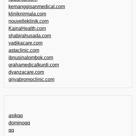
kemanggisanmedical.com
kliniknirmala.com
nouvelleklinik.com
KainaHealth.com
shabirahusada.com
yadikacare.com
astaclinic.com
ibnusinalombok.com
grahamedicalkurdi.com
dyanzacare.com
griyabromoclinic.com
asikqq
dominoqq
qq