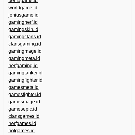
beritagame.id
worldgame.id
jeniusgame.id
gamingnerf.id
gamingskin.id
gamingclans.id
clansgaming.id
gamingmage.id
gamingmeta.id
nerfgaming.id
gamingtanker.id
gamingfighter.id
gamesmeta.id
gamesfighter.id
gamesmage.id
gamesepic.id
clansgames.id
nerfgames.id
botgames.id