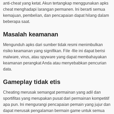
anti-cheat yang ketat. Akun tertangkap menggunakan apks
cheat menghadapi larangan permanen. Ini berarti semua
kemajuan, pembelian, dan pencapaian dapat hilang dalam
beberapa saat.
Masalah keamanan
Mengunduh apks dari sumber tidak resmi menimbulkan
risiko keamanan yang signifikan. File -file ini dapat berisi
malware, virus, atau spyware yang dapat membahayakan
keamanan perangkat Anda atau menyebabkan pencurian
data.
Gameplay tidak etis
Cheating merusak semangat permainan yang adil dan
sportifitas yang merupakan pusat dari permainan kompetitif
apa pun. Ini mengurangi pencapaian pemain yang jujur ​​dan
dapat merusak pengalaman bermain game untuk semua