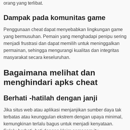
orang yang terlibat.
Dampak pada komunitas game
Penggunaan cheat dapat menyebabkan lingkungan game
yang bermusuhan. Pemain yang menghadapi penipu sering
menjadi frustrasi dan dapat memilih untuk meninggalkan
permainan, sehingga mengurangi kualitas dan integritas
masyarakat secara keseluruhan.
Bagaimana melihat dan
menghindari apks cheat
Berhati -hatilah dengan janji
Jika situs web atau aplikasi menjanjikan sumber daya tak
terbatas atau keunggulan ekstrem dengan upaya minimal,
kemungkinan terlalu bagus untuk menjadi kenyataan.