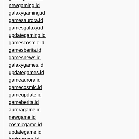
newgaming.id
galaxygaming.id
gamesaurora.id
gamesgalaxy.id
updategaming.id
gamescosmic.id
gamesberita.id
gamesnews.id
galaxygames.id
updategames.id
gameaurora.id
gamecosmic.id
gameupdate.id
gameberita.id
auroragame.id
newgame.id
cosmicgame.id
updategame.id