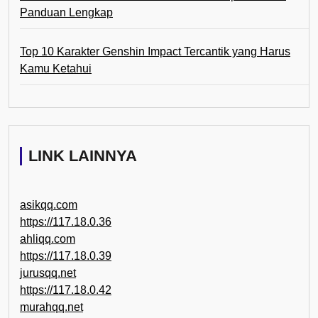
Panduan Lengkap
Top 10 Karakter Genshin Impact Tercantik yang Harus
Kamu Ketahui
LINK LAINNYA
asikqq.com
https://117.18.0.36
ahliqq.com
https://117.18.0.39
jurusqq.net
https://117.18.0.42
murahqq.net