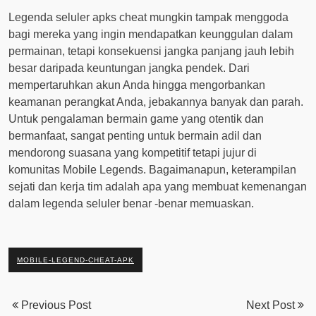
Legenda seluler apks cheat mungkin tampak menggoda
bagi mereka yang ingin mendapatkan keunggulan dalam
permainan, tetapi konsekuensi jangka panjang jauh lebih
besar daripada keuntungan jangka pendek. Dari
mempertaruhkan akun Anda hingga mengorbankan
keamanan perangkat Anda, jebakannya banyak dan parah.
Untuk pengalaman bermain game yang otentik dan
bermanfaat, sangat penting untuk bermain adil dan
mendorong suasana yang kompetitif tetapi jujur ​​di
komunitas Mobile Legends. Bagaimanapun, keterampilan
sejati dan kerja tim adalah apa yang membuat kemenangan
dalam legenda seluler benar -benar memuaskan.
MOBILE-LEGEND-CHEAT-APK
Previous Post
Next Post