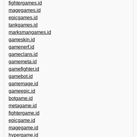
fightergames.id
magegames.id
epicgames.id
tankgames.id
marksmangames.id
gameskin.id
gamenerf.id
gameclans.id
gamemeta.id
gamefighter.id
gamebot.id
gamemage.id
gameepic.id
botgame.id
metagame.id
fightergame.id
epicgame.id
magegame.id
hypergame.id