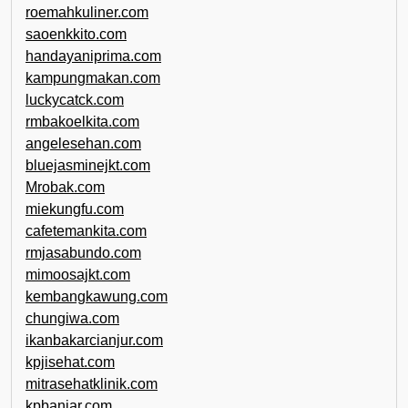
roemahkuliner.com
saoenkkito.com
handayaniprima.com
kampungmakan.com
luckycatck.com
rmbakoelkita.com
angelesehan.com
bluejasminejkt.com
Mrobak.com
miekungfu.com
cafetemankita.com
rmjasabundo.com
mimoosajkt.com
kembangkawung.com
chungiwa.com
ikanbakarcianjur.com
kpjisehat.com
mitrasehatklinik.com
kpbanjar.com