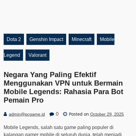
Dota 2
Genshin Impact
Minecraft
Mobile
Legend
Valorant
Negara Yang Paling Efektif
Menggunakan VPN untuk Bermain
Mobile Legends: Rahasia Para Bot
Pemain Pro
Posted on
0
admin@pcgame.id
October 29, 2025
Mobile Legends, salah satu game paling populer di
kalangan gamer mobile di seluruh dunia, telah menjadi