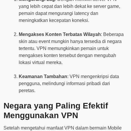
yang lebih cepat dan lebih dekat ke server game,
pemain dapat mengurangi latency dan
meningkatkan kecepatan koneksi.
Mengakses Konten Terbatas Wilayah
: Beberapa
skin atau event mungkin hanya tersedia di negara
tertentu. VPN memungkinkan pemain untuk
mengakses konten tersebut dengan mengubah
lokasi virtual mereka.
Keamanan Tambahan
: VPN mengenkripsi data
pengguna, melindungi informasi pribadi dari
peretas.
Negara yang Paling Efektif
Menggunakan VPN
Setelah mengetahui manfaat VPN dalam bermain Mobile