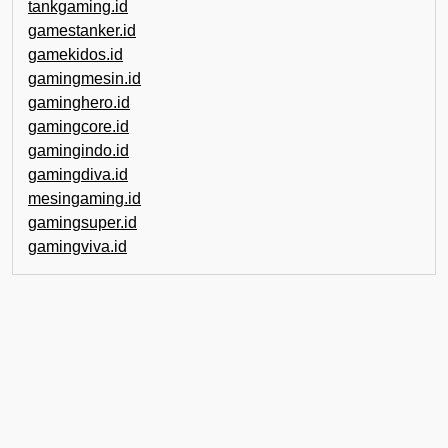
tankgaming.id
gamestanker.id
gamekidos.id
gamingmesin.id
gaminghero.id
gamingcore.id
gamingindo.id
gamingdiva.id
mesingaming.id
gamingsuper.id
gamingviva.id