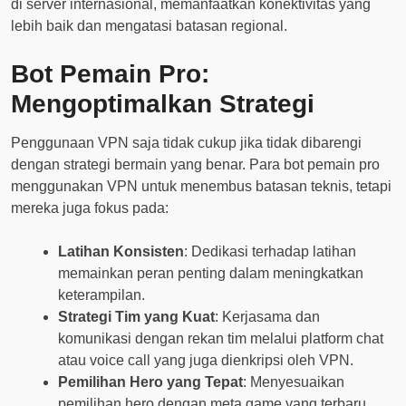
di server internasional, memanfaatkan konektivitas yang
lebih baik dan mengatasi batasan regional.
Bot Pemain Pro:
Mengoptimalkan Strategi
Penggunaan VPN saja tidak cukup jika tidak dibarengi
dengan strategi bermain yang benar. Para bot pemain pro
menggunakan VPN untuk menembus batasan teknis, tetapi
mereka juga fokus pada:
Latihan Konsisten
: Dedikasi terhadap latihan
memainkan peran penting dalam meningkatkan
keterampilan.
Strategi Tim yang Kuat
: Kerjasama dan
komunikasi dengan rekan tim melalui platform chat
atau voice call yang juga dienkripsi oleh VPN.
Pemilihan Hero yang Tepat
: Menyesuaikan
pemilihan hero dengan meta game yang terbaru.