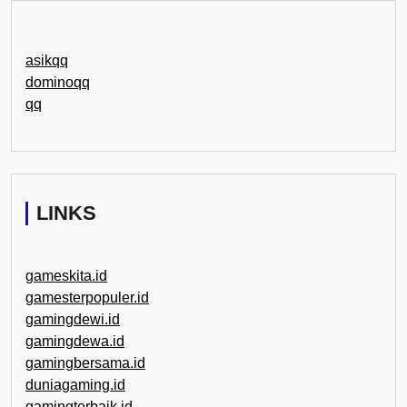
asikqq
dominoqq
qq
LINKS
gameskita.id
gamesterpopuler.id
gamingdewi.id
gamingdewa.id
gamingbersama.id
duniagaming.id
gamingterbaik.id