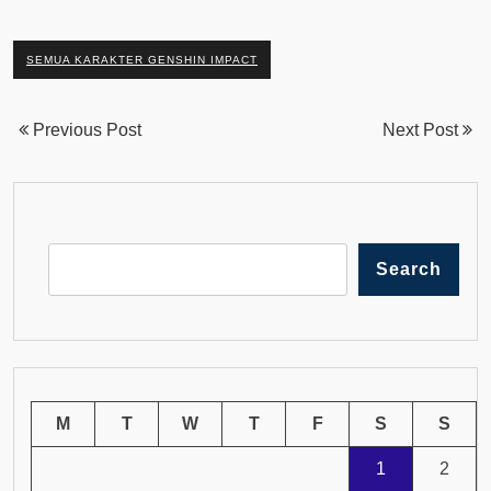
SEMUA KARAKTER GENSHIN IMPACT
Previous Post
Next Post
Search
M
T
W
T
F
S
S
1
2