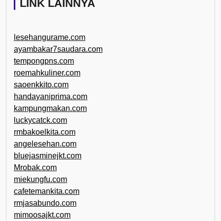
LINK LAINNYA
lesehangurame.com
ayambakar7saudara.com
tempongpns.com
roemahkuliner.com
saoenkkito.com
handayaniprima.com
kampungmakan.com
luckycatck.com
rmbakoelkita.com
angelesehan.com
bluejasminejkt.com
Mrobak.com
miekungfu.com
cafetemankita.com
rmjasabundo.com
mimoosajkt.com