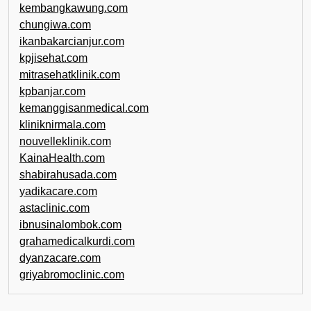
kembangkawung.com
chungiwa.com
ikanbakarcianjur.com
kpjisehat.com
mitrasehatklinik.com
kpbanjar.com
kemanggisanmedical.com
kliniknirmala.com
nouvelleklinik.com
KainaHealth.com
shabirahusada.com
yadikacare.com
astaclinic.com
ibnusinalombok.com
grahamedicalkurdi.com
dyanzacare.com
griyabromoclinic.com