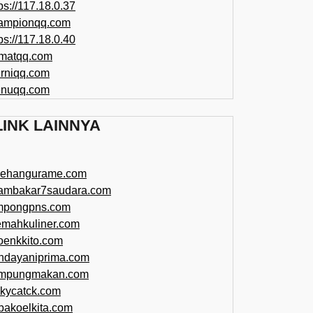
ps://117.18.0.37
ampionqq.com
ps://117.18.0.40
matqq.com
rniqq.com
nuqq.com
LINK LAINNYA
sehangurame.com
ambakar7saudara.com
mpongpns.com
emahkuliner.com
oenkkito.com
ndayaniprima.com
mpungmakan.com
ckycatck.com
bakoelkita.com