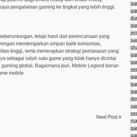
ga
a pengalaman gaming ke tingkat yang lebih tinggi.
ga
du
ga
je
eberuntungan, tetapi hasil dari perencanaan yang
sa
. Dengan mendengarkan umpan balik komunitas,
sh
tas tinggi, serta menerapkan strategi pemasaran yang
ga
ya sebagai salah satu game yang tidak hanya dicintai
ga
tri gaming global. Bagaimana pun, Mobile Legend benar-
se
ame mobile.
ga
ga
ga
de
sa
se
Next Post
ma
ga
ga