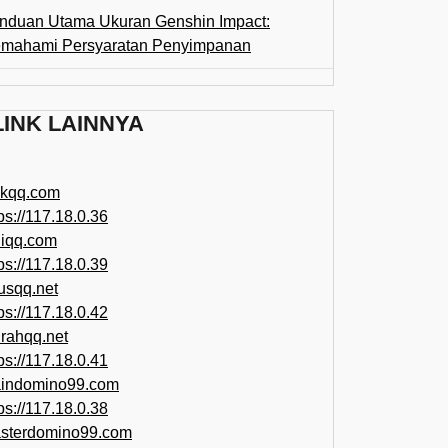
nduan Utama Ukuran Genshin Impact:
mahami Persyaratan Penyimpanan
LINK LAINNYA
ikqq.com
ps://117.18.0.36
liqq.com
ps://117.18.0.39
rusqq.net
ps://117.18.0.42
rahqq.net
ps://117.18.0.41
indomino99.com
ps://117.18.0.38
sterdomino99.com