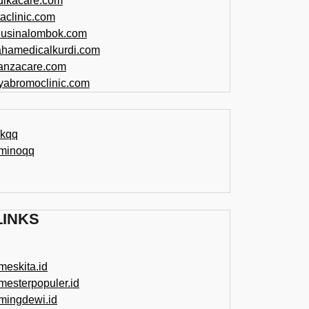
dikacare.com
taclinic.com
nusinalombok.com
ahamedicalkurdi.com
anzacare.com
iyabromoclinic.com
ikqq
minoqq
LINKS
meskita.id
mesterpopuler.id
mingdewi.id