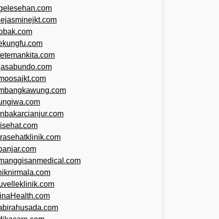
gelesehan.com
uejasminejkt.com
obak.com
ekungfu.com
fetemankita.com
jasabundo.com
moosajkt.com
mbangkawung.com
ungiwa.com
anbakarcianjur.com
jisehat.com
trasehatklinik.com
banjar.com
manggisanmedical.com
iniknirmala.com
uvelleklinik.com
inaHealth.com
abirahusada.com