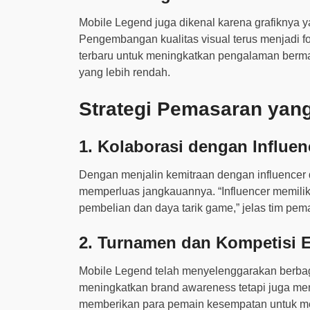
Mobile Legend juga dikenal karena grafiknya
Pengembangan kualitas visual terus menjadi f
terbaru untuk meningkatkan pengalaman berm
yang lebih rendah.
Strategi Pemasaran yang
1. Kolaborasi dengan Influen
Dengan menjalin kemitraan dengan influencer d
memperluas jangkauannya. “Influencer memil
pembelian dan daya tarik game,” jelas tim pe
2. Turnamen dan Kompetisi 
Mobile Legend telah menyelenggarakan berbaga
meningkatkan brand awareness tetapi juga me
memberikan para pemain kesempatan untuk me