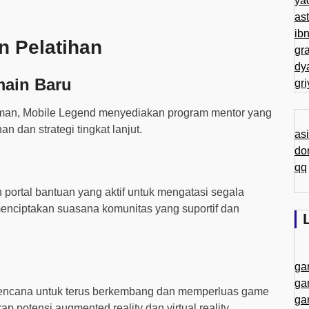
ya
as
ib
 Pelatihan
gr
dy
main Baru
gr
an, Mobile Legend menyediakan program mentor yang
 dan strategi tingkat lanjut.
as
do
qq
rtal bantuan yang aktif untuk mengatasi segala
enciptakan suasana komunitas yang suportif dan
ga
ga
erencana untuk terus berkembang dan memperluas game
ga
p potensi augmented reality dan virtual reality,