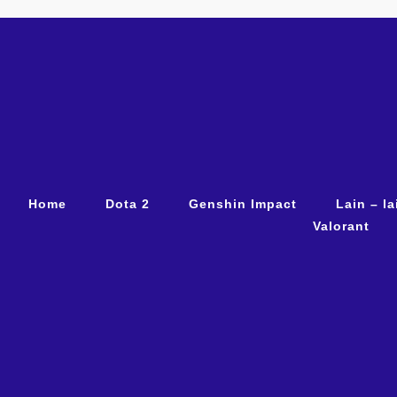
Home
Dota 2
Genshin Impact
Lain – la
Valorant