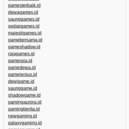
gamesterbaik.id
dewagames.id
saunggames.id
sedapgames.id
majestigames.id
gamebersama.id
gameshadow.id
rajagames.id
gameraja.id
gamedewa.id
gamejenius.id
dewigame.id
saunggame.id
shadowgame.id
gamingaurora.id
gamingberita.id
newgaming.id
galaxygaming.id