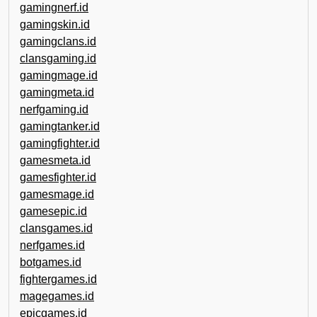
gamingnerf.id
gamingskin.id
gamingclans.id
clansgaming.id
gamingmage.id
gamingmeta.id
nerfgaming.id
gamingtanker.id
gamingfighter.id
gamesmeta.id
gamesfighter.id
gamesmage.id
gamesepic.id
clansgames.id
nerfgames.id
botgames.id
fightergames.id
magegames.id
epicgames.id