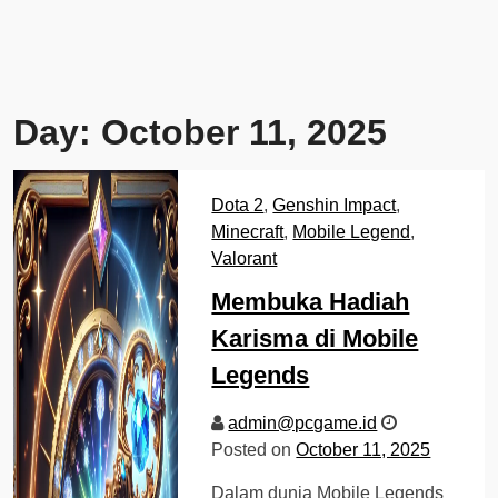
Day:
October 11, 2025
Dota 2
,
Genshin Impact
,
Minecraft
,
Mobile Legend
,
Valorant
Membuka Hadiah
Karisma di Mobile
Legends
admin@pcgame.id
Posted on
October 11, 2025
Dalam dunia Mobile Legends