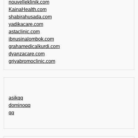
nouvelleklinik.com
KainaHealth.com
shabirahusada.com
yadikacare.com
astaclinic.com
ibnusinalombok.com
grahamedicalkurdi.com
dyanzacare.com
griyabromoclinic.com
asikqq
dominoqq
qq