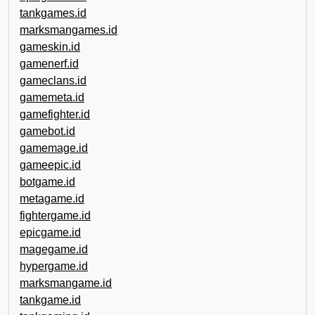
tankgames.id
marksmangames.id
gameskin.id
gamenerf.id
gameclans.id
gamemeta.id
gamefighter.id
gamebot.id
gamemage.id
gameepic.id
botgame.id
metagame.id
fightergame.id
epicgame.id
magegame.id
hypergame.id
marksmangame.id
tankgame.id