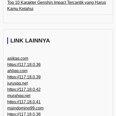
Top 10 Karakter Genshin Impact Tercantik yang Harus
Kamu Ketahui
LINK LAINNYA
asikqq.com
https://117.18.0.36
ahliqq.com
https://117.18.0.39
jurusqq.net
https://117.18.0.42
murahqq.net
https://117.18.0.41
maindomino99.com
https://117.18.0.38