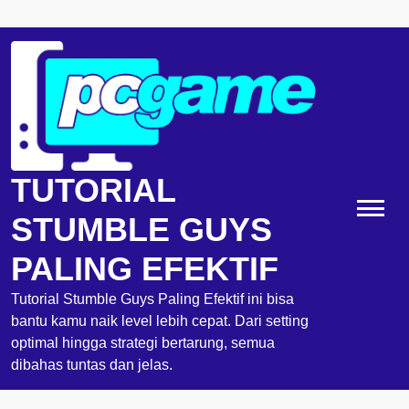
Skip
to
content
TUTORIAL
STUMBLE GUYS
PALING EFEKTIF
Tutorial Stumble Guys Paling Efektif ini bisa
bantu kamu naik level lebih cepat. Dari setting
optimal hingga strategi bertarung, semua
dibahas tuntas dan jelas.