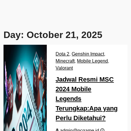
Day:
October 21, 2025
Dota 2
,
Genshin Impact
,
Minecraft
,
Mobile Legend
,
Valorant
Jadwal Resmi MSC
2024 Mobile
Legends
Terungkap:Apa yang
Perlu Diketahui?
admin@pcgame.id