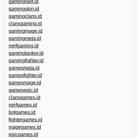
gamingnerf.id
gamingskin.id
gamingclans.id
clansgaming.id
gamingmage.id
gamingmeta.id
nerfgaming.id
gamingtanker.id
gamingfighter.id
gamesmeta.id
gamesfighter.id
gamesmage.id
gamesepic.id
clansgames.id
nerfgames.id
botgames.id
fightergames.id
magegames.id
epicgames.id