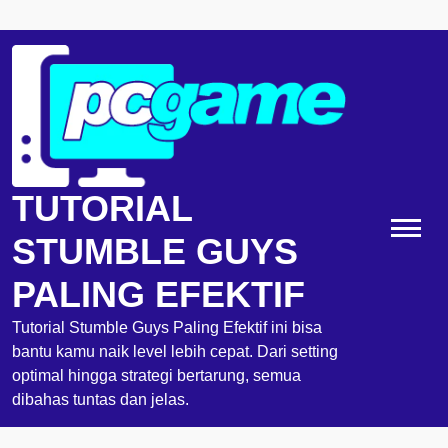
Skip
to
content
TUTORIAL
STUMBLE GUYS
PALING EFEKTIF
Tutorial Stumble Guys Paling Efektif ini bisa
bantu kamu naik level lebih cepat. Dari setting
optimal hingga strategi bertarung, semua
dibahas tuntas dan jelas.