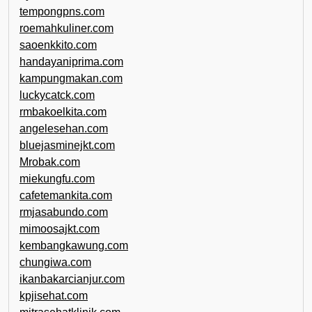
tempongpns.com
roemahkuliner.com
saoenkkito.com
handayaniprima.com
kampungmakan.com
luckycatck.com
rmbakoelkita.com
angelesehan.com
bluejasminejkt.com
Mrobak.com
miekungfu.com
cafetemankita.com
rmjasabundo.com
mimoosajkt.com
kembangkawung.com
chungiwa.com
ikanbakarcianjur.com
kpjisehat.com