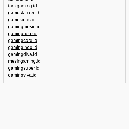
tankgaming.id
gamestanker.id
gamekidos.id
gamingmesin.id
gaminghero.id
gamingcore.id
gamingindo.id
gamingdiva.id
mesingaming.id
gamingsuper.id
gamingviva.id