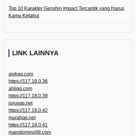
Top 10 Karakter Genshin Impact Tercantik yang Harus
Kamu Ketahui
LINK LAINNYA
asikqq.com
https://117.18.0.36
ahliqq.com
https://117.18.0.39
jurusqq.net
https://117.18.0.42
murahqq.net
https://117.18.0.41
maindomino99.com