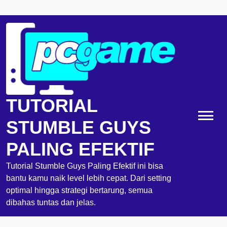
Skip
to
content
TUTORIAL
STUMBLE GUYS
PALING EFEKTIF
Tutorial Stumble Guys Paling Efektif ini bisa
bantu kamu naik level lebih cepat. Dari setting
optimal hingga strategi bertarung, semua
dibahas tuntas dan jelas.