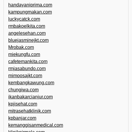
handayaniprima.com
kampungmakan.com
luckycatck.com
rmbakoelkita.com
angelesehan.com
bluejasminejkt.com
Mrobak.com
miekungfu.com
cafetemankita.com
rmjasabundo.com
mimoosajkt.com
kembangkawung.com
chungiwa.com
ikanbakarcianjur.com
kpjisehat.com
mitrasehatklinik.com
kpbanjar.com
kemanggisanmedical.com