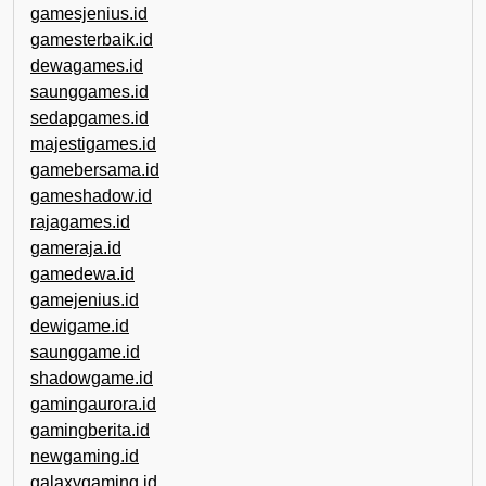
gamesjenius.id
gamesterbaik.id
dewagames.id
saunggames.id
sedapgames.id
majestigames.id
gamebersama.id
gameshadow.id
rajagames.id
gameraja.id
gamedewa.id
gamejenius.id
dewigame.id
saunggame.id
shadowgame.id
gamingaurora.id
gamingberita.id
newgaming.id
galaxygaming.id