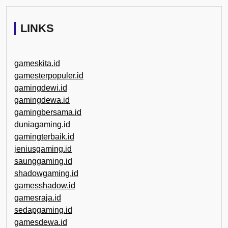
LINKS
gameskita.id
gamesterpopuler.id
gamingdewi.id
gamingdewa.id
gamingbersama.id
duniagaming.id
gamingterbaik.id
jeniusgaming.id
saunggaming.id
shadowgaming.id
gamesshadow.id
gamesraja.id
sedapgaming.id
gamesdewa.id