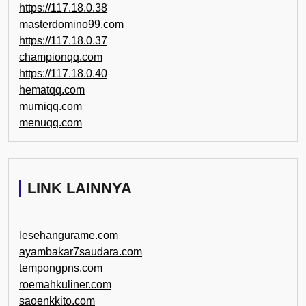
https://117.18.0.38
masterdomino99.com
https://117.18.0.37
championqq.com
https://117.18.0.40
hematqq.com
murniqq.com
menuqq.com
LINK LAINNYA
lesehangurame.com
ayambakar7saudara.com
tempongpns.com
roemahkuliner.com
saoenkkito.com